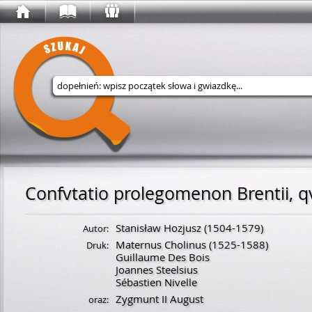
Wyszukaj w serwisie
Stanisław Hozjusz
(
1504
-
1579
)
Autor:
Maternus Cholinus
(
1525
-
1588
)
Druk:
Guillaume Des Bois
Joannes Steelsius
Sébastien Nivelle
Zygmunt II August
oraz: