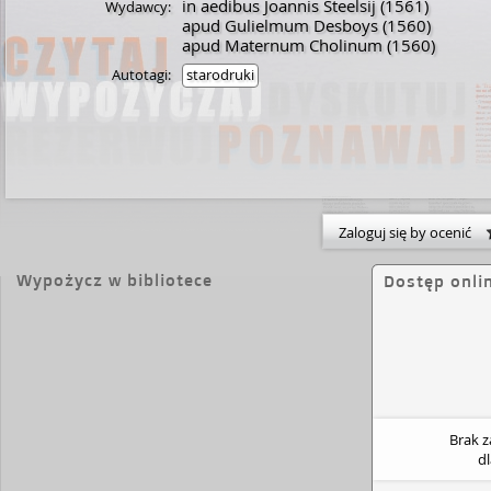
in aedibus Joannis Steelsij
(1561)
Wydawcy:
apud Gulielmum Desboys
(1560)
apud Maternum Cholinum
(1560)
Autotagi:
starodruki
Zaloguj się by ocenić
Wypożycz w bibliotece
Dostęp onli
Brak 
d