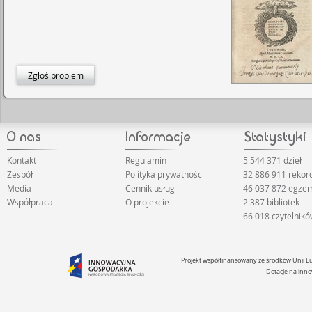
Zgłoś problem
Kontakt
Regulamin
5 544 371 dzieł
Zespół
Polityka prywatności
32 886 911 reko
Media
Cennik usług
46 037 872 egze
Współpraca
O projekcie
2 387 bibliotek
66 018 czytelnik
Projekt współfinansowany ze środków Unii 
Dotacje na inno