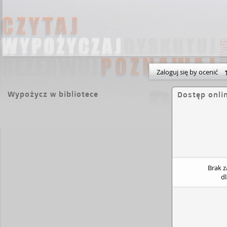
Zaloguj się by ocenić
Wypożycz w bibliotece
Dostęp onli
Brak 
d