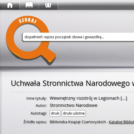
Wyszukaj w serwisie
Uchwała Stronnictwa Narodowego w
Wewnętrzny rozstrój w Legionach [...]
Inne tytuły:
Stronnictwo Narodowe
Autor:
Autotagi:
druk
druki ulotne
Źródło opisu:
Biblioteka Książąt Czartoryskich
-
Katalog Biblio