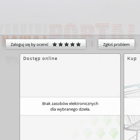
Zaloguj się by ocenić
Zgłoś problem
Dostęp online
Kup
Brak zasobów elektronicznych
dla wybranego dzieła.