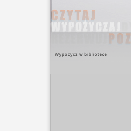
Wypożycz w bibliotece