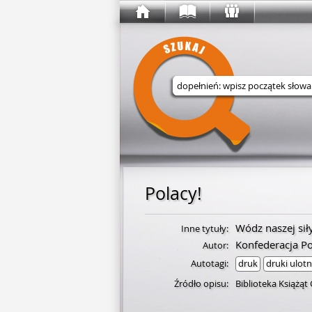
Wyszukaj w serwisie
Polacy!
Wódz naszej siły
Inne tytuły:
Konfederacja Po
Autor:
Autotagi:
druk
druki ulot
Źródło opisu:
Biblioteka Książąt