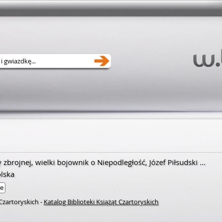
 zbrojnej, wielki bojownik o Niepodległość, Józef Piłsudski ...
lska
ne
 Czartoryskich
-
Katalog Biblioteki Książąt Czartoryskich