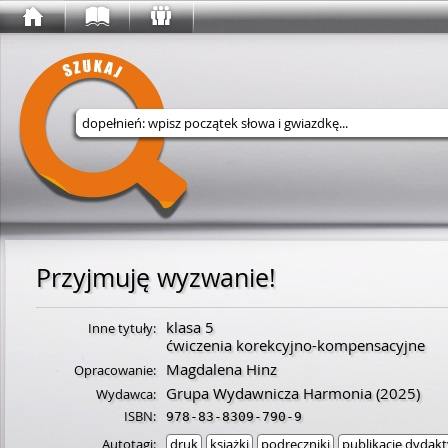
Wyszukaj w serwisie
Przyjmuję wyzwanie!
klasa 5
Inne tytuły:
ćwiczenia korekcyjno-kompensacyjne
Magdalena Hinz
Opracowanie:
Grupa Wydawnicza Harmonia
(2025)
Wydawca:
ISBN:
978-83-8309-790-9
Autotagi:
druk
książki
podręczniki
publikacje dydak