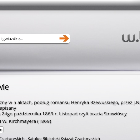
wie
zny w 5 aktach, podług romansu Henryka Rzewuskiego, przez J.N
apisany
a 24go października 1869 r. Listopad czyli bracia Strawińscy
u W. Kirchmayera
(1869)
ne
 Czartoryskich
-
Katalog Biblioteki Książąt Czartoryskich