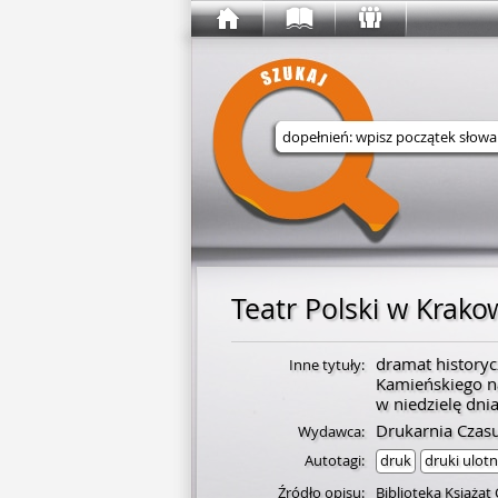
Wyszukaj w serwisie
Teatr Polski w Krako
dramat historyc
Inne tytuły:
Kamieńskiego n
w niedzielę dni
Drukarnia Czas
Wydawca:
Autotagi:
druk
druki ulot
Źródło opisu:
Biblioteka Książąt