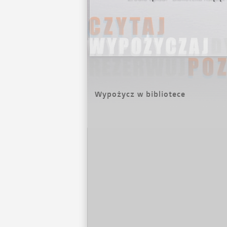
Wypożycz w bibliotece