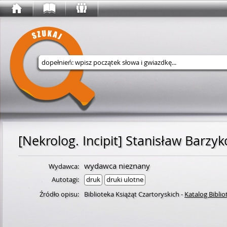
Wyszukaj w serwisie
wydawca nieznany
Wydawca:
Autotagi:
druk
druki ulotne
Źródło opisu:
Biblioteka Książąt Czartoryskich
-
Katalog Biblio