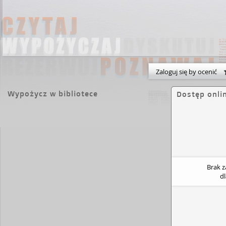
Zaloguj się by ocenić
Wypożycz w bibliotece
Dostęp onli
Brak 
d