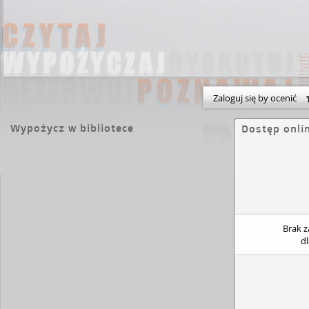
Zaloguj się by ocenić
Wypożycz w bibliotece
Dostęp onli
Brak 
d