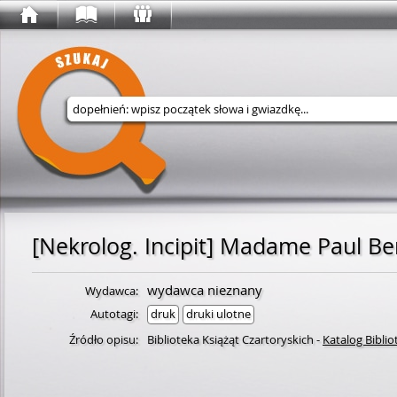
Wyszukaj w serwisie
wydawca nieznany
Wydawca:
Autotagi:
druk
druki ulotne
Źródło opisu:
Biblioteka Książąt Czartoryskich
-
Katalog Biblio