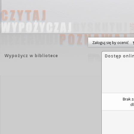
Zaloguj się by ocenić
Wypożycz w bibliotece
Dostęp onli
Brak 
d