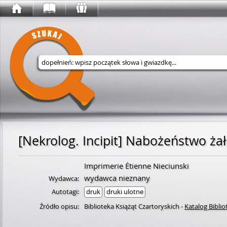
Wyszukaj w serwisie
Imprimerie Étienne Nieciunski
wydawca nieznany
Wydawca:
Autotagi:
druk
druki ulotne
Źródło opisu:
Biblioteka Książąt Czartoryskich
-
Katalog Biblio