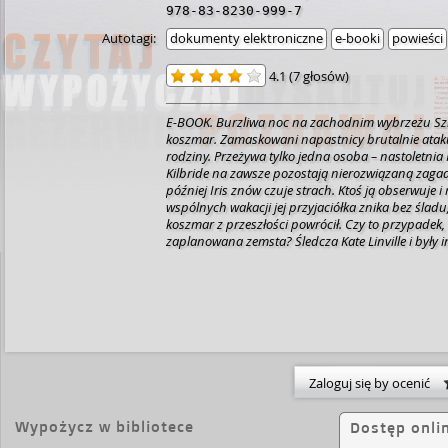
978-83-8230-999-7
Autotagi:
dokumenty elektroniczne
e-booki
powieści
4.1
(
7 głosów
)
E-BOOK. Burzliwa noc na zachodnim wybrzeżu Szko
koszmar. Zamaskowani napastnicy brutalnie atak
rodziny. Przeżywa tylko jedna osoba – nastoletnia 
Kilbride na zawsze pozostają nierozwiązaną zagadk
później Iris znów czuje strach. Ktoś ją obserwuje 
wspólnych wakacji jej przyjaciółka znika bez śladu, 
koszmar z przeszłości powrócił. Czy to przypadek, 
zaplanowana zemsta? Śledcza Kate Linville i były 
rozpoczynają dochodzenie. Szybko odkrywają, że 
mroczniejsza i bardziej przerażająca, niż mogli p
Zaloguj się by ocenić
Wypożycz w bibliotece
Dostęp onli