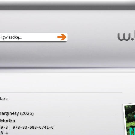
larz
arginesy
(2025)
 Mortka
39-3
,
978-83-683-6741-6
58-4