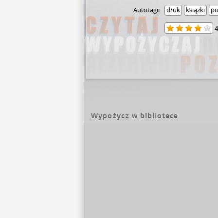
Autotagi:
druk
książki
po
4
Wypożycz w bibliotece