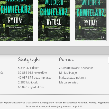
5 544 371 dzieł
Zaawansowane szukanie
ści
32 886 912 rekordów
Miniaplikacje
46 037 874 egzemplarze
Najczęstsze pytania
2 387 bibliotek
Mapa serwisu
66 020 czytelników
jekt współfinansowany ze środków Unii Europejskiej w ramach Europejskiego Funduszu Rozwoju Regionaln
Dotacje na innowacje - Inwestujemy w Waszą przyszłość