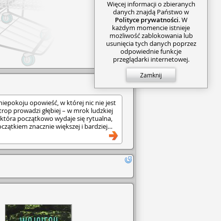
Więcej informacji o zbieranych
danych znajdą Państwo w
Polityce prywatności
. W
każdym momencie istnieje
możliwość zablokowania lub
usunięcia tych danych poprzez
odpowiednie funkcje
przeglądarki internetowej.
Zamknij
 niepokoju opowieść, w której nic nie jest
trop prowadzi głębiej – w mrok ludzkiej
 która początkowo wydaje się rytualna,
oczątkiem znacznie większej i bardziej
o świetnie skonstruowany thriller, który
nę, prawdę i to, co jesteśmy w stanie
ć. Mroczny, wciągający i boleśnie