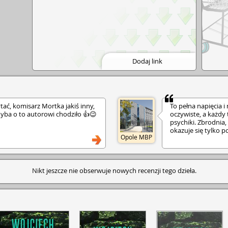
Dodaj link
zytać, komisarz Mortka jakiś inny,
To pełna napięcia i
 chyba o to autorowi chodziło 👍😉
oczywiste, a każdy 
psychiki. Zbrodnia,
okazuje się tylko p
Opole MBP
złożonej historii. T
zadaje pytania o wi
zrobić, by ją odkry
realistyczny.
Nikt jeszcze nie obserwuje nowych recenzji tego dzieła.