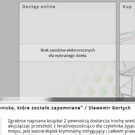
a plotki o ukrytym w górach przez ambasadora
Dostęp online
Kup
no prawdy? Na te pytania odpowiedzi
 – pisarz, który wraca w Karkonosze, żeby
ść Węglorza. Wkrótce okazuje się, że wszystkie
 zapomnianego schroniska…
Brak zasobów elektronicznych
dla wybranego dzieła.
Dodaj link
onisko, które zostało zapomniane
/ Sławomir Gortych
Zgrabnie napisana książka! Z pewnością dostarcza trochę wiedz
akcji,łącząc przeszłość z tera­źnie­jszo­ścią­,co dla czytelnika żyj
miejsc, jest ważne.Wątek kryminalny intrygujący i całkiem p
zny klimat Karkonoszy i
... lubię te karkono