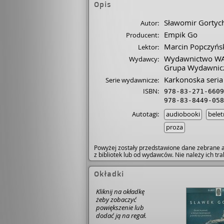
Opis
Sławomir Gortyc
Autor:
Empik Go
Producent:
Marcin Popczyńs
Lektor:
Wydawnictwo W
Wydawcy:
Grupa Wydawnicz
Karkonoska seria
Serie wydawnicze:
ISBN:
978-83-271-6609
978-83-8449-058
Autotagi:
audiobooki
belet
proza
Powyżej zostały przedstawione dane zebrane a
z bibliotek lub od wydawców. Nie należy ich t
Okładki
Kliknij na okładkę
żeby zobaczyć
powiększenie lub
dodać ją na regał.