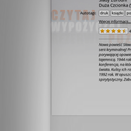
Duża Czcionka 
Autotagi:
druk
książki
po
Więcej informacji...
4
Nowa powieść Sławk
serii kryminalnej! Przeszłość Karkonoszy znów daje o sobie znać w
porywającej opowie
tajemnicą. 1944 rok. W hotelu Sanssouci w Karkonoszach odbywa się
konferencja, na któ
świata. Kulisy ich 
1992 rok. W opuszc
spirytystyczny. Z
spod kontroli. 2008 rok. Podczas remontu Sanssouci robotnicy
znajdują zamurowa
do Niemca, który zag
odkrycia zaczynają
sekrety starego hot
Węglorza, lokalnego
na karkonoskich sz
Czy rzeczywiście ho
wcześniej – katowni
Spraw Zagranicznyc