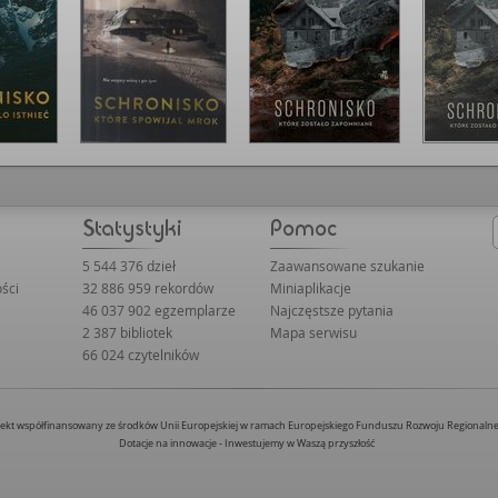
5 544 376 dzieł
Zaawansowane szukanie
ści
32 886 959 rekordów
Miniaplikacje
46 037 902 egzemplarze
Najczęstsze pytania
2 387 bibliotek
Mapa serwisu
66 024 czytelników
jekt współfinansowany ze środków Unii Europejskiej w ramach Europejskiego Funduszu Rozwoju Regionaln
Dotacje na innowacje - Inwestujemy w Waszą przyszłość