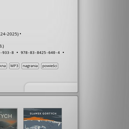
24-2025)
.)
-933-8
978-83-8425-640-4
ękna
MP3
nagrania
powieści