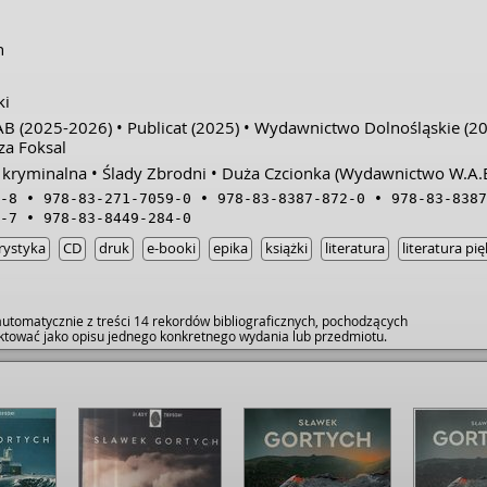
h
ki
AB
(2025-2026)
Publicat
(2025)
Wydawnictwo Dolnośląskie
(20
a Foksal
 kryminalna
Ślady Zbrodni
Duża Czcionka (Wydawnictwo W.A.B
-8
978-83-271-7059-0
978-83-8387-872-0
978-83-8387
-7
978-83-8449-284-0
rystyka
CD
druk
e-booki
epika
książki
literatura
literatura pi
utomatycznie z treści 14 rekordów bibliograficznych, pochodzących
raktować jako opisu jednego konkretnego wydania lub przedmiotu.