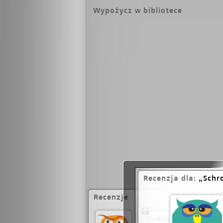
ambasada Japonii, 
Wypożycz w bibliotece
skarbie zawierają w sobie ziar
szuka Tomek Wilczur
udowodnić niewinno
tropy prowadzą do
Recenzja dla:
Schr
Recenzje
Doskonały kryminał! Mroc