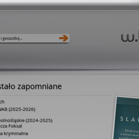
ostało zapomniane
ch
WAB
(2025-2026)
olnośląskie
(2024-2025)
cza Foksal
ia kryminalna