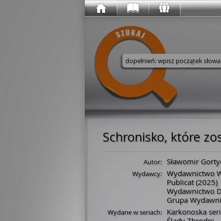
Wyszukaj w serwisie
Schronisko, które z
Sławomir Gorty
Autor:
Wydawnictwo 
Wydawcy:
Publicat
(2025)
Wydawnictwo D
Grupa Wydawni
Karkonoska ser
Wydane w seriach:
Ślady Zbrodni