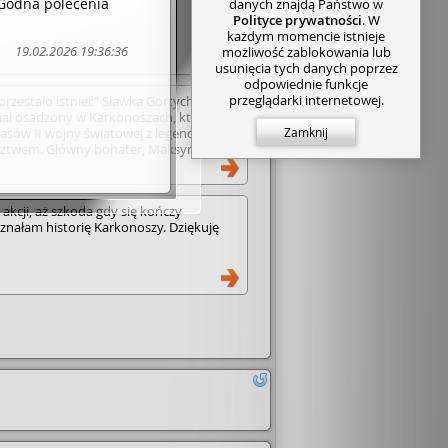
ą.Godna polecenia
danych znajdą Państwo w
Polityce prywatności
. W
każdym momencie istnieje
19.02.2026 19:36:36
możliwość zablokowania lub
usunięcia tych danych poprzez
odpowiednie funkcje
przeglądarki internetowej.
przestało istnieć” Sławka Gortycha to
nał osadzony w Karkonoszach, który
zasów II wojny światowej z legendami i
Zamknij
ztwem. Główny bohater, Maksymilian
uje odkryć prawdę o śmierci swojego
inionego górskiego schroniska,
jąc rodzinne sekrety oraz mroczną
 akcji, aż szkoda gdy się kończy
o pierwsza część popularnej Karkonoskiej
nałam historię Karkonoszy. Dziękuję
ceniona za budowanie napięcia i
klimat. • Więcej ciekawych treści