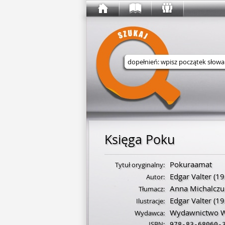
Wyszukaj w serwisie
Księga Poku
Pokuraamat
Tytuł oryginalny:
Edgar Valter
(
19
Autor:
Anna Michalczu
Tłumacz:
Edgar Valter
(
19
Ilustracje:
Wydawnictwo W
Wydawca:
ISBN:
978-83-68060-