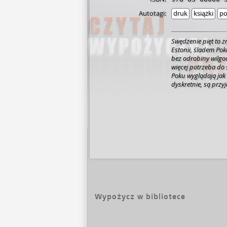
Autotagi:
druk
książki
po
Swędzenie pięt to z
Estonii, śladem Pok
bez odrobiny wilgoc
więcej potrzeba do 
Poku wyglądają jak 
dyskretnie, są przyj
Wypożycz w bibliotece