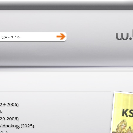
29
-
2006
)
k
29
-
2006
)
idnokrąg
(2025)
32-4