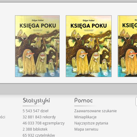
5 543 547 dzieł
Zaawansowane szukanie
ści
32 881 843 rekordy
Miniaplikacje
46 033 708 egzemplarzy
Najczęstsze pytania
2 388 bibliotek
Mapa serwisu
65 932 czytelników