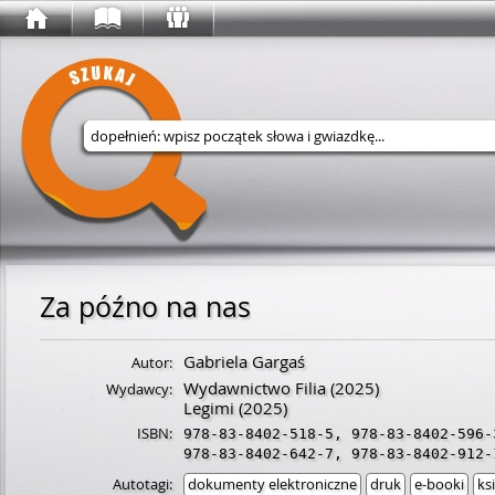
Wyszukaj w serwisie
Za późno na nas
Gabriela Gargaś
Autor:
Wydawnictwo Filia
(2025)
Wydawcy:
Legimi
(2025)
ISBN:
978-83-8402-518-5
,
978-83-8402-596-
978-83-8402-642-7
,
978-83-8402-912-
Autotagi:
dokumenty elektroniczne
druk
e-booki
ks