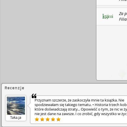
Za p
Fili
Recenzje
Przyznam szczerze, że zaskoczyła mnie ta książka. Nie
spodziewałam się takiego tematu. • Historia trzech kobi
które doświadczają straty... Opowieść o tym, że nic w ż
nie jest dane na zawsze. I co zrobić, gdy wszystko w życ
Taka.ja
się posypie... • Polecam, zdecydowanie tak!