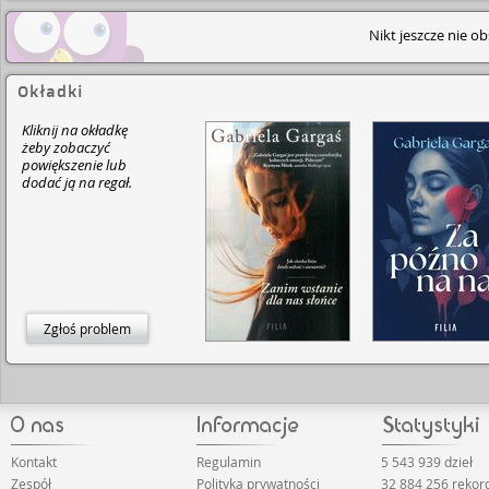
Nikt jeszcze nie o
Okładki
Kliknij na okładkę
żeby zobaczyć
powiększenie lub
dodać ją na regał.
Zgłoś problem
Kontakt
Regulamin
5 543 939 dzieł
Zespół
Polityka prywatności
32 884 256 reko