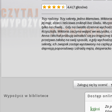
4.4
(
7 głosów
)
Trzy rodziny. Trzy sekrety. Jedno kłamstwo.
Wiktori
Jej mąż, dzieci i teściowa zniknęli bez śladu. Wszys
tylko na chwilę… Gdy na światło dziennie wychod
Krzysztofa, Wiktoria zaczyna wątpić we wszystko,
Anna i Michał próbują odnaleźć się po tragicznej 
przeżywa żałobę na swój sposób, a gdy wychodzą
sekrety, ich związek zostaje wystawiony na ciężką 
depresją poporodową i zdradą męża, desperacko
życia. Tymczasem tuż obok niej czai się zagrożenie
wszystko, co jeszcze jej zostało.
Jak odnaleźć siebie,
dotąd definiowało nasze życie?
Zaloguj się by ocenić
Wypożycz w bibliotece
Dostęp onli
Za p
Fili