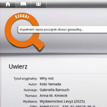
Wyszukaj w serwisie
Uwierz
Why not
Tytuł oryginalny:
Kobi Yamada
Autor:
Gabriella Barouch
Ilustracje:
Anna M. Kmiecik
Tłumacz:
Wydawnictwo Levyz
(2025)
Wydawca:
ISBN:
836663311X
,
978-83-68529-09-8