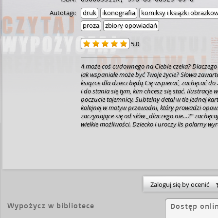
Autotagi:
druk
ikonografia
komiksy i książki obrazko
proza
zbiory opowiadań
5.0
A może coś cudownego na Ciebie czeka? Dlaczego 
jak wspaniałe może być Twoje życie? Słowa zawarte
książce dla dzieci będą Cię wspierać, zachęcać do 
i do stania się tym, kim chcesz się stać. Ilustracje wzbudzają zachwyt i
poczucie tajemnicy. Subtelny detal w tle jednej ka
kolejnej w motyw przewodni, który prowadzi opowi
zaczynające się od słów „dlaczego nie…?” zachęca
wielkie możliwości. Dziecko i uroczy lis polarny w
Odkrywają cuda świata i uczą się wierzyć, że równi
Przyjaciele próbują nowych rzeczy i spotykają post
potrzebują lub oferują pomoc. Wspólna podróż w
pewność siebie, a dobroć dziecka zmienia świat wok
czym tkwi fenomen książki? Autorzy budują bogat
znaczenia świat, który jest zrozumiały dla czytel
wieku. Ilustratorka czerpie natchnienie z klasyki lit
Zaloguj się by ocenić
Dodaje od siebie atmosferę spokoju i bezpieczeń
empatyczną przestrzeń, w której czytelnik czuje si
Wypożycz w bibliotece
Dostęp onli
doceniony. Nie narzuca swojej narracji ani nie ud
odpowiedzi. Połączenie wrażliwości Małego Księcia z dziecięcą wiarą