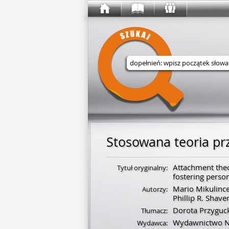
Wyszukaj w serwisie
Stosowana teoria pr
Attachment the
Tytuł oryginalny:
fostering perso
Mario Mikulinc
Autorzy:
Phillip R. Shave
Dorota Przyguc
Tłumacz:
Wydawnictwo 
Wydawca: