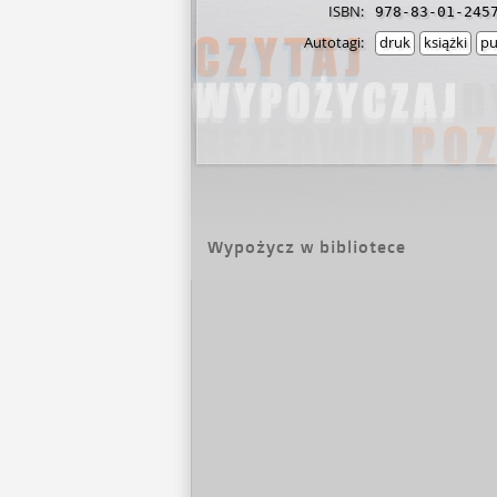
ISBN:
978-83-01-245
Autotagi:
druk
książki
pu
Wypożycz w bibliotece