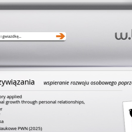
zywiązania
wspieranie rozwoju osobowego poprze
ory applied
nal growth through personal relationships,
er
r
ka
Naukowe PWN
(2025)