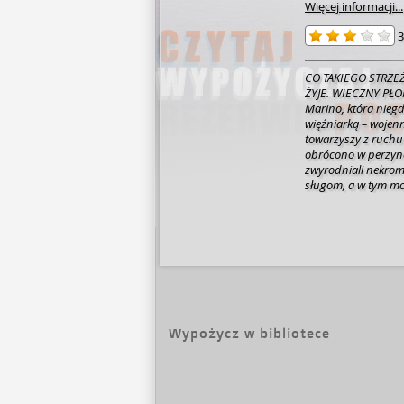
Więcej informacji...
3
CO TAKIEGO STRZE
ŻYJE. WIECZNY PŁOM
Marino, która niegd
więźniarką – wojenn
towarzyszy z ruchu
obrócono w perzynę. Po długiej wojnie władzę sprawują zepsute gild
zwyrodniali nekroma
sługom, a w tym momencie więżą H
mało znaczącą uzdro
wydaje się podejrza
wymazano z jej pami
spróbować odkryć g
do wysokiego namies
nekromantów w tym 
posiadłości rozpoc
okruchów dawnej si
sekrety, które Hele
Wypożycz w bibliotece