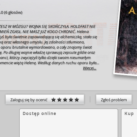
.0
(
6 głosów
)
ŻESZ W MÓZGU? WOJNA SIĘ SKOŃCZYŁA. HOLDFAST NIE
IEŃ ZGASŁ. NIE MASZ JUŻ KOGO CHRONIĆ. Helena
yś była świetnie zapowiadającą się alchemiczką, stała się
ą oraz własnego umysłu. Jej zdolności stłumiono,
 oporu brutalnie wymordowano, a cały znajomy świat
ie oraz
nci, którzy zwyciężyli tylko dzięki swoim nieumarłym
elenę. Według danych ruchu oporu była
wicielką, lecz brak jej wspomnień sprzed wielu miesięcy
Więcej...
ny. Czy naprawdę jest zupełnie nieistotna, a może
ęci jakiś kluczowy element planu rebeliantów? Aby
łęboko pochowaną przeszłość, Helena zostaje odesłana
tnika – jednego z najpotężniejszych i najokrutniejszych
nowym świecie. Przetrzymywana w jego rozpadającej się
zyna walkę o odzyskanie utraconej pamięci i zachowanie
Zaloguj się by ocenić
Zgłoś problem
ebie. Zarówno więzienie, jak i gospodarz skrywają własne
na za wszelką cenę musi wydobyć na światło dzienne.
Dostęp online
Kup