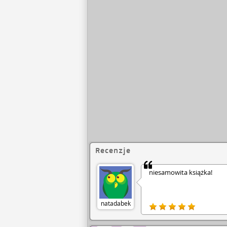
Recenzje
niesamowita książka!
natadabek