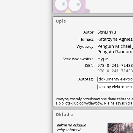
Opis
SenLinYu
Autor:
Katarzyna Agnies
Tłumacz:
Penguin Michael 
Wydawcy:
Penguin Random
Hype
Serie wydawnicze:
ISBN:
978-0-241-71433
978-0-241-71433
Autotagi:
dokumenty elektro
zasoby elektronicz
Powyżej zostały przedstawione dane zebrane a
z bibliotek lub od wydawców. Nie należy ich t
Okładki
Kliknij na okładkę
żeby zobaczyć