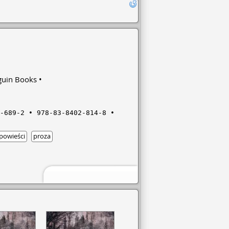
guin Books
-689-2
978-83-8402-814-8
powieści
proza