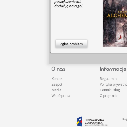
powiększenie lub
dodać ją na regał.
Zgłoś problem
Kontakt
Regulamin
Zespół
Polityka prywatno
Media
Cennik usług
Współpraca
O projekcie
Pro