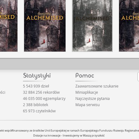
5 543 939 dzieł
Zaawansowane szukanie
ści
32 884 256 rekordów
Miniaplikacje
46 035 000 egzemplarzy
Najczęstsze pytania
2 388 bibliotek
Mapa serwisu
65 973 czytelników
jekt współfinansowany ze środków Unii Europejskiej w ramach Europejskiego Funduszu Rozwoju Regionaln
Dotacje na innowacje - Inwestujemy w Waszą przyszłość