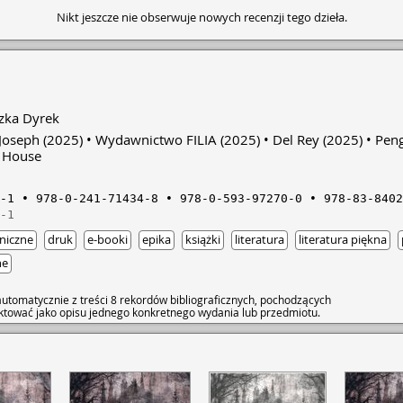
Nikt jeszcze nie obserwuje nowych recenzji tego dzieła.
zka Dyrek
Joseph
(2025)
Wydawnictwo FILIA
(2025)
Del Rey
(2025)
Pen
 House
-1
978-0-241-71434-8
978-0-593-97270-0
978-83-8402
-1
niczne
druk
e-booki
epika
książki
literatura
literatura piękna
ne
utomatycznie z treści 8 rekordów bibliograficznych, pochodzących
raktować jako opisu jednego konkretnego wydania lub przedmiotu.