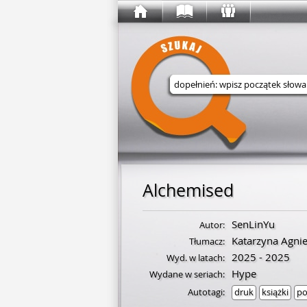
Wyszukaj w serwisie
Alchemised
SenLinYu
Autor:
Katarzyna Agni
Tłumacz:
2025 - 2025
Wyd. w latach:
Hype
Wydane w seriach:
Autotagi:
druk
książki
po