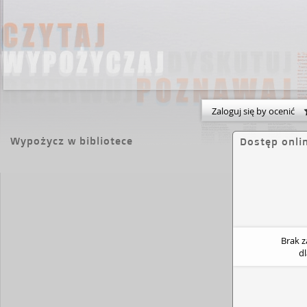
Zaloguj się by ocenić
Wypożycz w bibliotece
Dostęp onli
Brak 
d