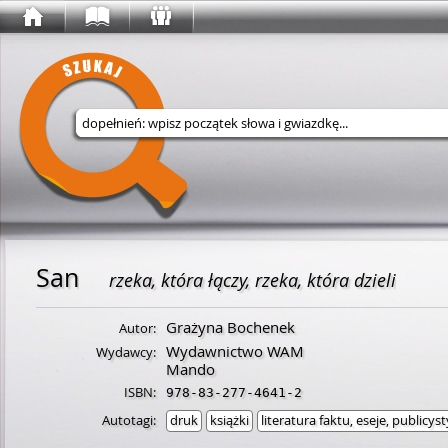
Wyszukaj w serwisie
San
rzeka, która łączy, rzeka, która dzieli
Grażyna Bochenek
Autor:
Wydawnictwo WAM
Wydawcy:
Mando
ISBN:
978-83-277-4641-2
Autotagi:
druk
książki
literatura faktu, eseje, publicys