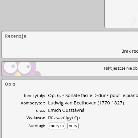
Recenzje
Brak rec
Nikt jeszcze nie o
Opis
Op. 6,
Sonate facile D-dur
pour le pian
Inne tytuły:
Ludwig van Beethoven
(1770-1827)
Kompozytor:
Emich Gusztávnál
oraz:
Rōzsavölgyi Cp
Wydawca:
Autotagi:
muzyka
nuty