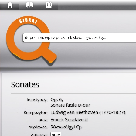
Wyszukaj w serwisie
Sonates
Op. 6,
Inne tytuły:
Sonate facile D-dur
Ludwig van Beethoven
(
1770
-
1827
)
Kompozytor:
Emich Gusztávnál
oraz:
Rōzsavölgyi Cp
Wydawca:
Autotagi:
nuty