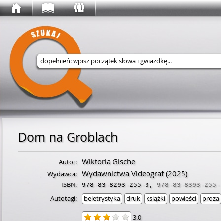
Wyszukaj w serwisie
Dom na Groblach
Wiktoria Gische
Autor:
Wydawnictwa Videograf
(2025)
Wydawca:
ISBN:
978-83-8293-255-3
,
978-83-8393-255-
Autotagi:
beletrystyka
druk
książki
powieści
proza
3.0