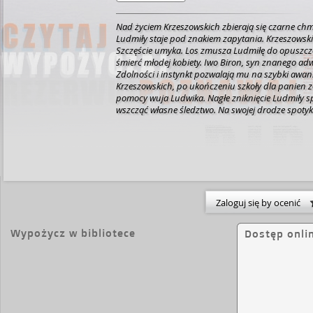
Nad życiem Krzeszowskich zbierają się czarne chm
Ludmiły staje pod znakiem zapytania. Krzeszowsk
Szczęście umyka. Los zmusza Ludmiłę do opuszc
śmierć młodej kobiety. Iwo Biron, syn znanego adwo
Zdolności i instynkt pozwalają mu na szybki awa
Krzeszowskich, po ukończeniu szkoły dla panien zo
pomocy wuja Ludwika. Nagłe zniknięcie Ludmiły 
wszcząć własne śledztwo. Na swojej drodze spoty
przez siebie Iwo Birona, w którym kochała się jako
morderstwo pada na Antona Kozłowskiego, który s
u Krzeszowskich. Czy nieodwzajemniona miłość 
zbrodni? Czy Kozłowski stoi za jej zniknięciem? T
Iwo. Czy ich niechęć zmieni się w sympatię, a moż
XIX wieku okaże się nie tylko romantyczny, ale takż
wydawcy]
Zaloguj się by ocenić
Wypożycz w bibliotece
Dostęp onli