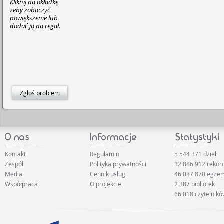
Kliknij na okładkę
żeby zobaczyć
powiększenie lub
dodać ją na regał.
Zgłoś problem
Kontakt
Regulamin
5 544 371 dzieł
Zespół
Polityka prywatności
32 886 912 reko
Media
Cennik usług
46 037 870 egze
Współpraca
O projekcie
2 387 bibliotek
66 018 czytelnik