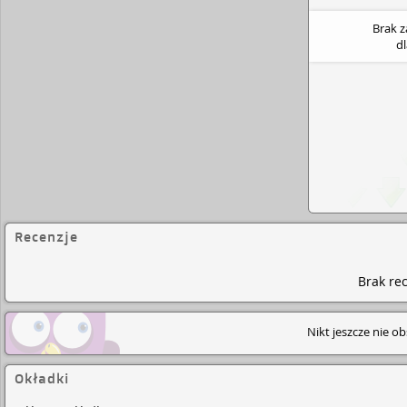
Brak 
d
Recenzje
Brak rec
Nikt jeszcze nie o
Okładki