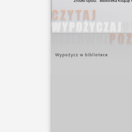
Źródło opisu:
Biblioteka Książąt
Wypożycz w bibliotece