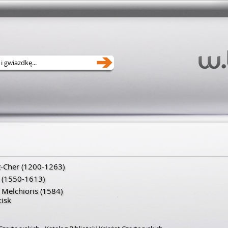
t-Cher
(
1200
-
1263
)
(
1550
-
1613
)
. Melchioris
(1584)
isk