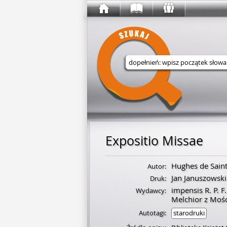
Wyszukaj w serwisie
Expositio Missae
Hughes de Sain
Autor:
Jan Januszowski
Druk:
impensis R. P. F
Wydawcy:
Melchior z Mośc
Autotagi:
starodruki