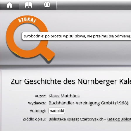
Wyszukaj w serwisie
Zur Geschichte des Nürnberger Ka
Klaus Matthäus
Autor:
Buchhändler-Vereinigung GmbH
(1968)
Wydawca:
Autotagi:
nadbitki
Źródło opisu:
Biblioteka Książąt Czartoryskich
-
Katalog Biblio