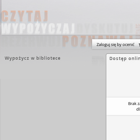
Zaloguj się by ocenić
Wypożycz w bibliotece
Dostęp onli
Brak 
d