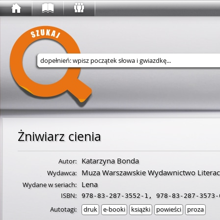
Wyszukaj w serwisie
Żniwiarz cienia
Katarzyna Bonda
Autor:
Muza Warszawskie Wydawnictwo Literac
Wydawca:
Lena
Wydane w seriach:
ISBN:
978-83-287-3552-1
,
978-83-287-3573-
Autotagi:
druk
e-booki
książki
powieści
proza