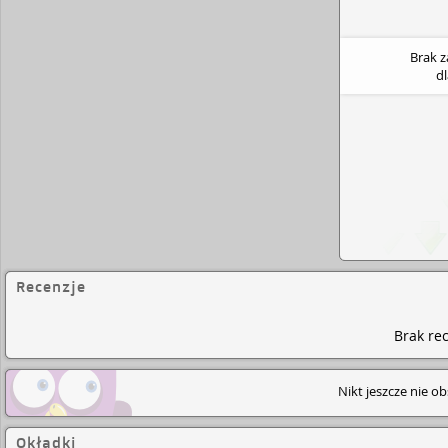
Brak 
d
Recenzje
Brak rec
Nikt jeszcze nie o
Okładki