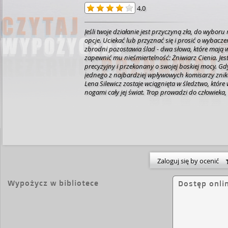
4.0
Jeśli twoje działanie jest przyczyną zła, do wyboru
opcje. Uciekać lub przyznać się i prosić o wybacze
zbrodni pozostawia ślad - dwa słowa, które mają 
zapewnić mu nieśmiertelność: Żniwiarz Cienia. Jest
precyzyjny i przekonany o swojej boskiej mocy. Gd
jednego z najbardziej wpływowych komisarzy znik
Lena Silewicz zostaje wciągnięta w śledztwo, któr
nogami cały jej świat. Trop prowadzi do człowieka, 
którego szczerze nie znosi. Wszystko jednak układa
spójny obraz, jakby ktoś pilnował, by ta historia m
zakończenie... Wplątana w sieć kłamstw, toksyczny
brudnych układów, musi zmierzyć się nie tylko z 
tajemniczego oprawcy, lecz także z własnymi dem
jej się wyprzedzić mordercę, który zamienia scenę
makabryczne przedstawienie? I czy w cieniu zła m
Zaloguj się by ocenić
odnaleźć prawdę - zanim zapadnie ciemność? Ka
nowej wersji: lęk, adrenalina i rewolucja w emocjac
wydawcy].
Wypożycz w bibliotece
Dostęp onli