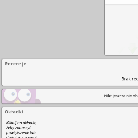
Recenzje
Brak rec
Nikt jeszcze nie o
Okładki
Kliknij na okładkę
żeby zobaczyć
powiększenie lub
dodać ją na regał.