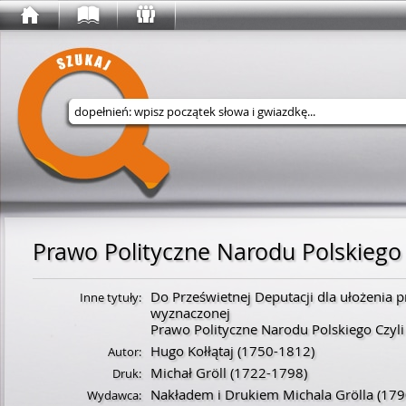
Wyszukaj w serwisie
Prawo Polityczne Narodu Polskiego 
Do Prześwietnej Deputacji dla ułożenia p
Inne tytuły:
wyznaczonej
Prawo Polityczne Narodu Polskiego Czyli
Hugo Kołłątaj
(
1750
-
1812
)
Autor:
Michał Gröll
(
1722
-
1798
)
Druk:
Nakładem i Drukiem Michala Grölla
(179
Wydawca: