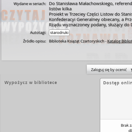
Do Stanisława Małachowskiego, referen
Wydane w seriach:
listów kilka
Proiekt w Trzeciey Części Listow do St
Konfederacyi Generalney obiecany, a Pr
Rządu wyznaczoney podany, służący do D
Autotagi:
starodruki
Źródło opisu:
Biblioteka Książąt Czartoryskich
-
Katalog Biblio
Zaloguj się by ocenić
Wypożycz w bibliotece
Dostęp onli
Brak 
d