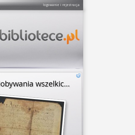
logowanie i rejestracja
Zygmunt August król polski nadaje prawo swobodnego wydobywania wszelkich kruszców i minerałów ze starych kopalń i zakładania nowych w starostwie chęcińskim oraz przyznaje górnikom chęcińskim prawa, przywileje, a także nakłada obowiązki, jakie posiadają górnicy olkuscy