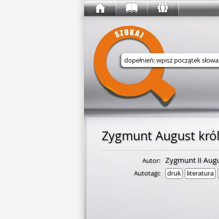
Wyszukaj w serwisie
Zygmunt II Aug
Autor:
Autotagi:
druk
literatura