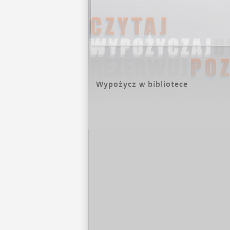
Wypożycz w bibliotece