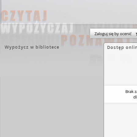
Zaloguj się by ocenić
Wypożycz w bibliotece
Dostęp onli
Brak 
d