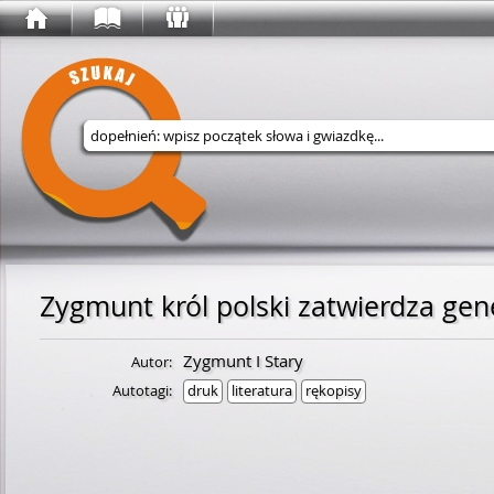
Wyszukaj w serwisie
Zygmunt I Stary
Autor:
Autotagi:
druk
literatura
rękopisy