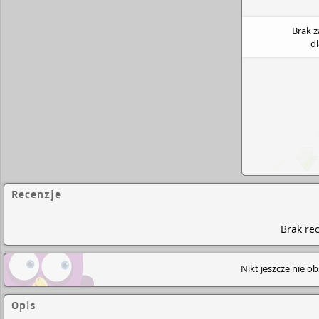
Brak 
d
Recenzje
Brak rec
Nikt jeszcze nie o
Opis