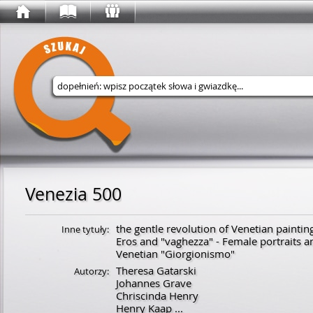
Wyszukaj w serwisie
Venezia 500
the gentle revolution of Venetian paintin
Inne tytuły:
Eros and "vaghezza" - Female portraits a
Venetian "Giorgionismo"
Theresa Gatarski
Autorzy:
Johannes Grave
Chriscinda Henry
Henry Kaap
...