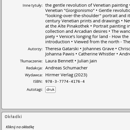
the gentle revolution of Venetian painting
Inne tytuły:
Venetian "Giorgionismo"
Gentle revoluti
"looking-over-the-shoulder" portrait and i
century Venetian prints and drawings
New
at the Alte Pinakothek
Portrait painting i
collection and Arcadian desires
The wande
piety
Venice's longing for land - How the
introduction
Viewed from the north - The 
Theresa Gatarski
Johannes Grave
Chris
Autorzy:
Johanna Pawis
Catherine Whistler
Andr
Laura Bennett
Julian Jain
Tłumaczenie:
Andreas Schumacher
Redakcja:
Hirmer Verlag
(2023)
Wydawca:
ISBN:
978-3-7774-4176-4
Autotagi:
druk
Okładki
Kliknij na okładkę