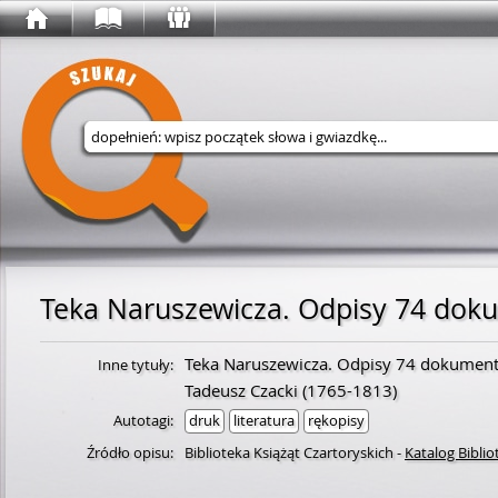
Wyszukaj w serwisie
Teka Naruszewicza. Odpisy 74 dok
Teka Naruszewicza. Odpisy 74 dokument
Inne tytuły:
Tadeusz Czacki
(
1765
-
1813
)
Autotagi:
druk
literatura
rękopisy
Źródło opisu:
Biblioteka Książąt Czartoryskich
-
Katalog Biblio