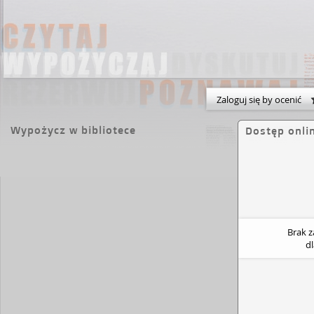
Zaloguj się by ocenić
Wypożycz w bibliotece
Dostęp onli
Brak 
d