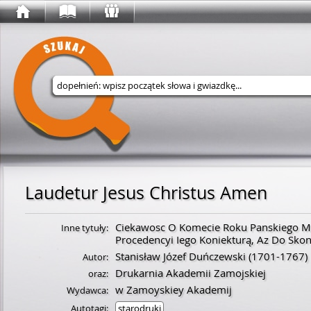
Wyszukaj w serwisie
Laudetur Jesus Christus Amen
Ciekawosc O Komecie Roku Panskiego MDC
Inne tytuły:
Procedencyi Iego Koniekturą, Az Do Sko
Stanisław Józef Duńczewski
(
1701
-
1767
)
Autor:
Drukarnia Akademii Zamojskiej
oraz:
w Zamoyskiey Akademij
Wydawca:
Autotagi:
starodruki