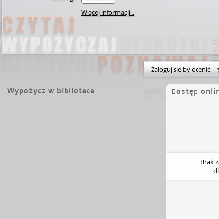
Więcej informacji...
Zaloguj się by ocenić
Wypożycz w bibliotece
Dostęp onli
Brak 
d