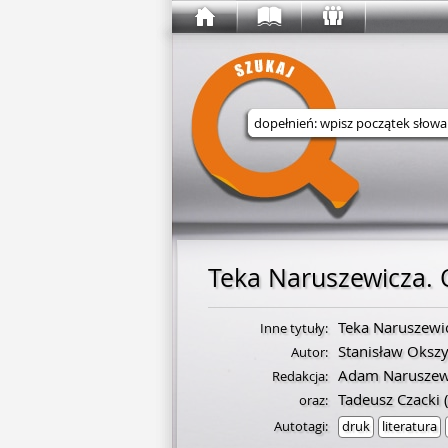
Wyszukaj w serwisie
Teka Naruszewicza. 
Teka Naruszewi
Inne tytuły:
Stanisław Oksz
Autor:
Adam Naruszew
Redakcja:
Tadeusz Czacki
(
oraz:
Autotagi:
druk
literatura