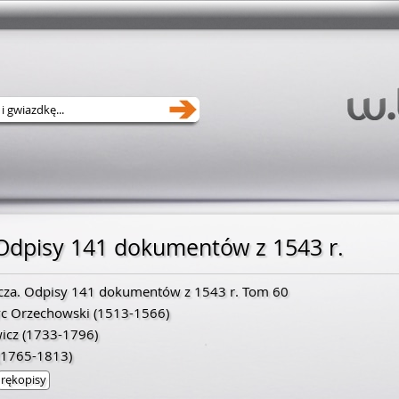
Odpisy 141 dokumentów z 1543 r.
cza. Odpisy 141 dokumentów z 1543 r. Tom 60
yc Orzechowski
(
1513
-
1566
)
icz
(
1733
-
1796
)
1765
-
1813
)
rękopisy