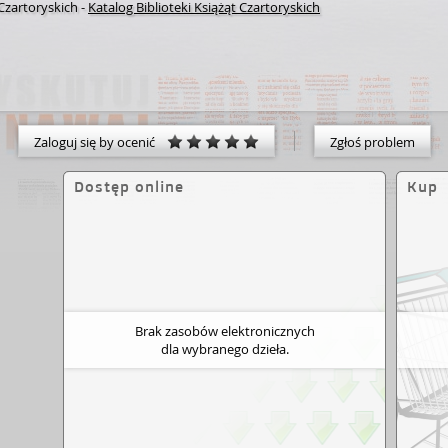
 Czartoryskich
-
Katalog Biblioteki Książąt Czartoryskich
Zaloguj się by ocenić
Zgłoś problem
Dostęp online
Kup
Brak zasobów elektronicznych
dla wybranego dzieła.