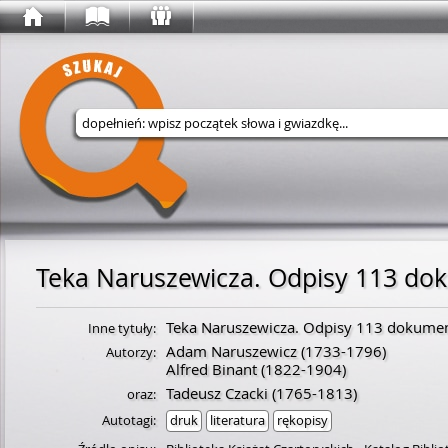
Wyszukaj w serwisie
Teka Naruszewicza. Odpisy 113 do
Teka Naruszewicza. Odpisy 113 dokumen
Inne tytuły:
Adam Naruszewicz
(
1733
-
1796
)
Autorzy:
Alfred Binant
(
1822
-
1904
)
Tadeusz Czacki
(
1765
-
1813
)
oraz:
Autotagi:
druk
literatura
rękopisy