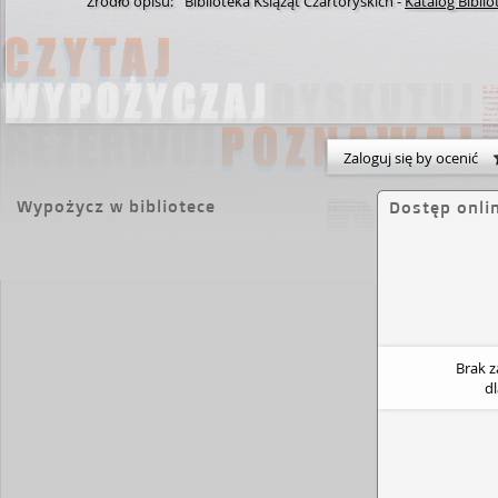
Źródło opisu:
Biblioteka Książąt Czartoryskich
-
Katalog Biblio
Zaloguj się by ocenić
Wypożycz w bibliotece
Dostęp onli
Brak 
d