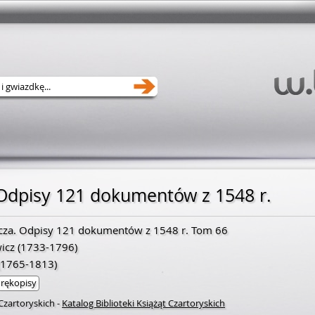
Odpisy 121 dokumentów z 1548 r.
cza. Odpisy 121 dokumentów z 1548 r. Tom 66
icz
(
1733
-
1796
)
1765
-
1813
)
rękopisy
 Czartoryskich
-
Katalog Biblioteki Książąt Czartoryskich