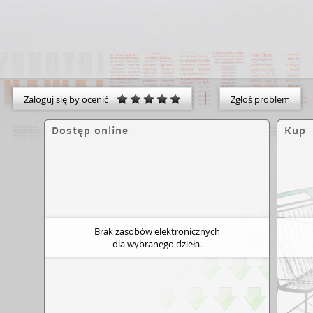
Zaloguj się by ocenić
Zgłoś problem
Dostęp online
Kup
Brak zasobów elektronicznych
dla wybranego dzieła.