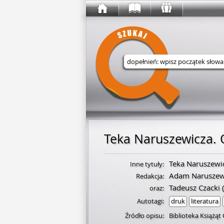
Wyszukaj w serwisie
Teka Naruszewicza. 
Teka Naruszewi
Inne tytuły:
Adam Naruszew
Redakcja:
Tadeusz Czacki
(
oraz:
Autotagi:
druk
literatura
Źródło opisu:
Biblioteka Książąt