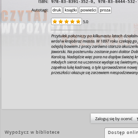
ISBN:
978-83-8391-352-0
,
978-83-8444-532-
Autotagi:
druk
książki
powieści
proza
5.0
Przytułek położniczy po kilkunastu latach działalno
wrósł w krajobraz miasta. W 1897 roku czekają go 
odejdą bowiem z pracy zarówno starsza akuszerka 
Jaworski. Na posterunku zostanie pani doktor Dob
Karolcią. Nadejdzie więc pora na dopływ świeżej kr
młodych sierot na uczennice wydaje się świetnym
zapełnia lukę kadrową, o tyle sprowadzenie nowej 
przeszłości okazuje się zarzewiem niespodziewan
córka Karoliny szykuje się do wyjazdu na studia,
problemy finansowe, rodzina Zosi zaś znów się po
przyjaciółki stają na rozdrożu. Muszą podjąć znac
które wpłyną nie tyle na ich losy, ile na przyszłość 
Wierzchowska – z zawodu chemiczka, dawniej zw
farmaceutycznym i kosmetycznym. Lubi mieszać –
chemicznych, jak i w losach wymyślonych postaci. 
nauki, zwłaszcza medycyny, kultury materialnej i 
Zaloguj się by ocenić
Dociekliwie zgłębia historie kobiet, najbardziej t
lekceważonych, które chętnie przypomina w powieś
historycznych zestawia z losami współczesnych dz
Wypożycz w bibliotece
Dostęp onli
Polek, tworząc opowieści o życiu kobiet. [nota wyd