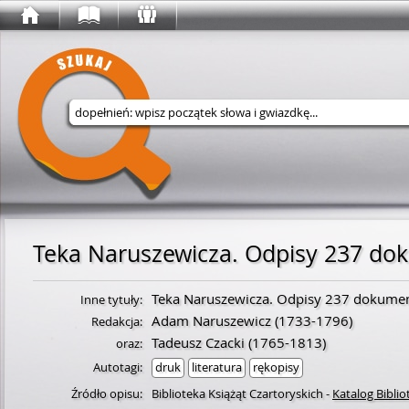
Wyszukaj w serwisie
Teka Naruszewicza. Odpisy 237 dok
Teka Naruszewicza. Odpisy 237 dokume
Inne tytuły:
Adam Naruszewicz
(
1733
-
1796
)
Redakcja:
Tadeusz Czacki
(
1765
-
1813
)
oraz:
Autotagi:
druk
literatura
rękopisy
Źródło opisu:
Biblioteka Książąt Czartoryskich
-
Katalog Biblio