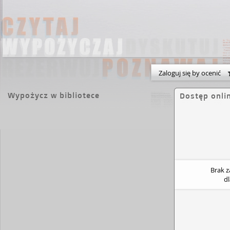
Zaloguj się by ocenić
Wypożycz w bibliotece
Dostęp onli
Brak 
d