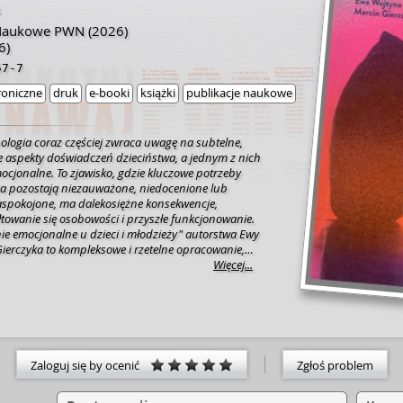
k
Naukowe PWN
(2026)
6)
57-7
roniczne
druk
e-booki
książki
publikacje naukowe
logia coraz częściej zwraca uwagę na subtelne,
ce aspekty doświadczeń dzieciństwa, a jednym z nich
ocjonalne. To zjawisko, gdzie kluczowe potrzeby
a pozostają niezauważone, niedocenione lub
aspokojone, ma dalekosiężne konsekwencje,
towanie się osobowości i przyszłe funkcjonowanie.
ie emocjonalne u dzieci i młodzieży" autorstwa Ewy
ierczyka to kompleksowe i rzetelne opracowanie,
 wiedzę na ten temat, oferując nie tylko dogłębną
Więcej...
e praktyczne wskazówki. Autorzy z niezwykłą
 prowadzą czytelnika przez złożony świat wpływu
nalnego na rozwój człowieka. Od pierwszych chwil
e etapy dzieciństwa, aż po wczesną dorosłość - każdy
st tu potraktowany z należytą uwagą. Zastanawiasz
wiedniego wsparcia emocjonalnego w niemowlęctwie
Zaloguj się by ocenić
Zgłoś problem
elacje w dorosłym życiu? A może szukasz
zpoznać ukryte sygnały zaniedbania u nastolatków?
uje klarowne wyjaśnienia i pomaga zrozumieć