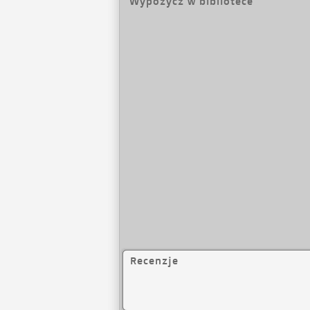
Wypożycz w bibliotece
dynamikę tych pro
Recenzje