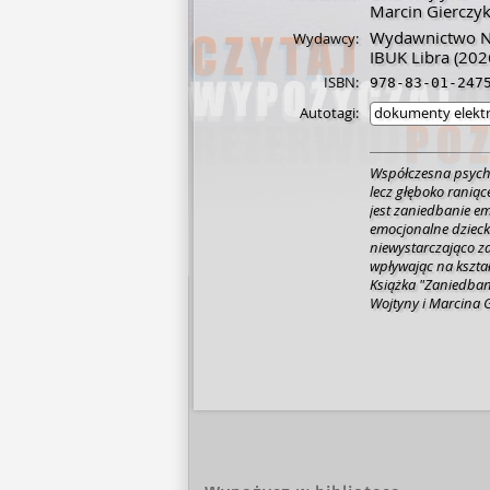
Marcin Gierczy
Wydawnictwo 
Wydawcy:
IBUK Libra
(202
ISBN:
978-83-01-247
Autotagi:
dokumenty elekt
Współczesna psycho
lecz głęboko ranią
jest zaniedbanie em
emocjonalne dzieck
niewystarczająco z
wpływając na kształ
Książka "Zaniedban
Wojtyny i Marcina G
które systematyzuje
analizę problemu, ale takż
precyzją i empatią
zaniedbania emocjo
życia, przez kolejn
okres rozwojowy je
się, jak brak odpo
może rzutować na r
odpowiedzi, jak ro
Ta publikacja ofer