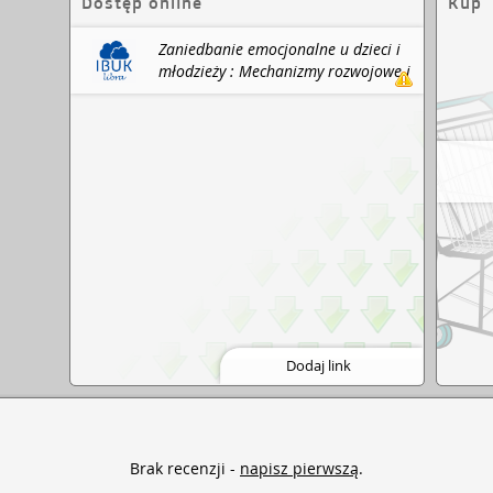
Dostęp online
Kup
cesów.
Zaniedbanie emocjonalne u dzieci i
młodzieży : Mechanizmy rozwojowe i
następstwa psychospołeczne / Ewa
Wojtyna, Marcin Gierczyk /
Wydawnictwo Naukowe PWN ; IBUK
Libra, 2026.
Dodaj link
Brak recenzji -
napisz pierwszą
.