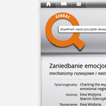
Wyszukaj w serwisie
Zaniedbanie emocjon
mechanizmy rozwojowe i nast
Charting the ex
Tytuł oryginalny:
emotional negle
Ewa Wojtyna
Autorzy:
Marcin Gierczy
Ewa Wojtyna
Tłumaczenie: