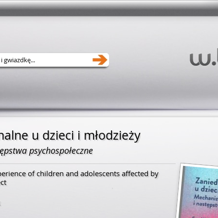
alne u dzieci i młodzieży
ępstwa psychospołeczne
perience of children and adolescents affected by
ct
k