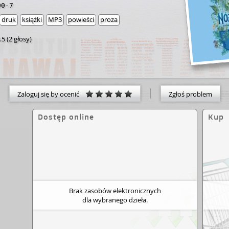
00-7
druk
książki
MP3
powieści
proza
.5
(
2 głosy
)
Zaloguj się by ocenić
Zgłoś problem
Dostęp online
Kup
Brak zasobów elektronicznych
dla wybranego dzieła.