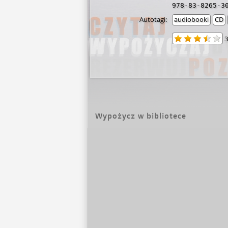
978-83-8265-3
Autotagi:
audiobooki
CD
3
Wypożycz w bibliotece