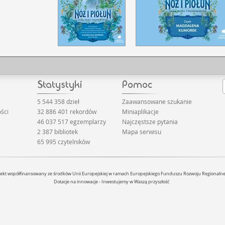
5 544 358 dzieł
Zaawansowane szukanie
ści
32 886 401 rekordów
Miniaplikacje
46 037 517 egzemplarzy
Najczęstsze pytania
2 387 bibliotek
Mapa serwisu
65 995 czytelników
jekt współfinansowany ze środków Unii Europejskiej w ramach Europejskiego Funduszu Rozwoju Regionaln
Dotacje na innowacje - Inwestujemy w Waszą przyszłość