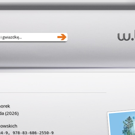
orek
da
(2026)
kowskich
34-9
,
978-83-686-2550-9