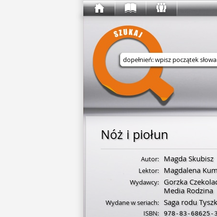
Wyszukaj w serwisie
Nóż i piołun
Magda Skubisz
Autor:
Magdalena Kum
Lektor:
Gorzka Czekola
Wydawcy:
Media Rodzina
Saga rodu Tysz
Wydane w seriach:
ISBN:
978-83-68625-