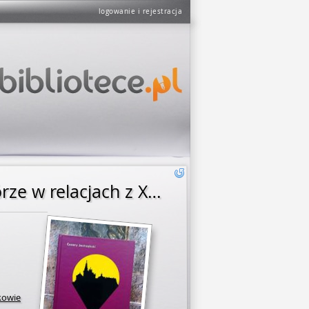
logowanie i rejestracja
Dzieje skasowanego klasztoru świętokrzyskiego na Łysej Górze w relacjach z XIX wieku
kowie