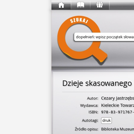
Wyszukaj w serwisie
Cezary Jastrzębs
Autor:
Kieleckie Towa
Wydawca:
ISBN:
978-83-971767
Autotagi:
druk
Źródło opisu:
Biblioteka Muzeu