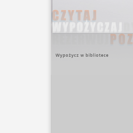
Wypożycz w bibliotece