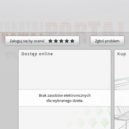
Zaloguj się by ocenić
Zgłoś problem
Dostęp online
Kup
Brak zasobów elektronicznych
dla wybranego dzieła.