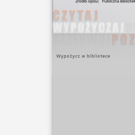
Źródło opisu:
Publiczna Bibliote
Wypożycz w bibliotece