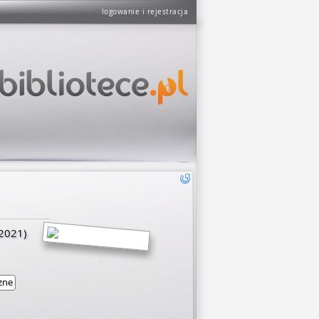
logowanie i rejestracja
2021)
zne