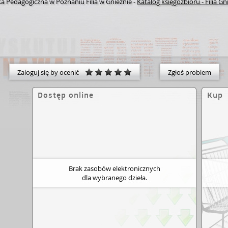
ka Pedagogiczna w Poznaniu Filia w Gnieźnie
-
Katalog księgozbioru - Filia G
Zaloguj się by ocenić
Zgłoś problem
Dostęp online
Kup
Brak zasobów elektronicznych
dla wybranego dzieła.