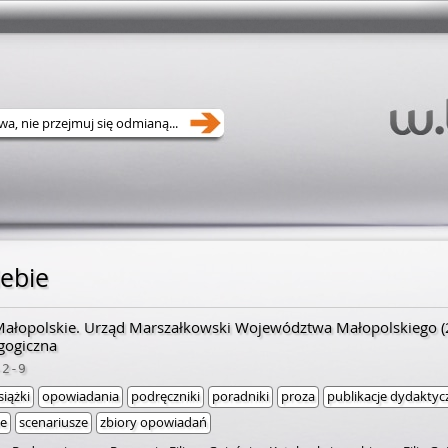
iebie
łopolskie. Urząd Marszałkowski Województwa Małopolskiego
(
gogiczna
-2-9
siążki
opowiadania
podręczniki
poradniki
proza
publikacje dydaktyc
we
scenariusze
zbiory opowiadań