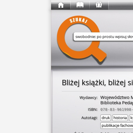
Wyszukaj w serwisie
Bliżej książki, bliżej s
Województwo Ma
Wydawcy:
Biblioteka Peda
ISBN:
078-83-961998
Autotagi:
druk
historia
k
publikacje facho