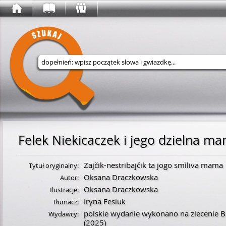
Wyszukaj w serwisie
Felek Niekicaczek i jego dzielna m
Zajčik-nestribajčik ta jogo smìliva mama
Tytuł oryginalny:
Oksana Draczkowska
Autor:
Oksana Draczkowska
Ilustracje:
Iryna Fesiuk
Tłumacz:
polskie wydanie wykonano na zlecenie B
Wydawcy:
(2025)