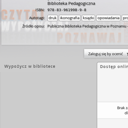
Biblioteka Pedagogiczna
ISBN:
978-83-961998-9-8
Autotagi:
druk
ikonografia
książki
opowiadania
pr
Źródło opisu:
Publiczna Biblioteka Pedagogiczna w Poznaniu
Zaloguj się by ocenić
Wypożycz w bibliotece
Dostęp onli
Brak 
d