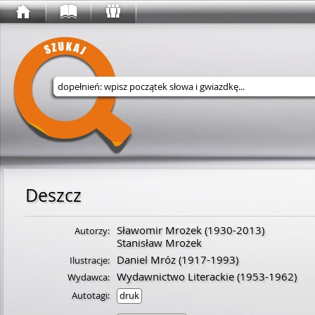
Wyszukaj w serwisie
Deszcz
Sławomir Mrożek
(
1930
-
2013
)
Autorzy:
Stanisław Mrożek
Daniel Mróz
(
1917
-
1993
)
Ilustracje:
Wydawnictwo Literackie
(1953-1962)
Wydawca:
Autotagi:
druk