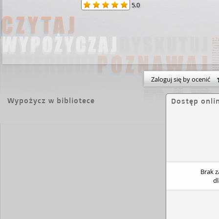
5.0
Zaloguj się by ocenić
Wypożycz w bibliotece
Dostęp onli
Brak 
d