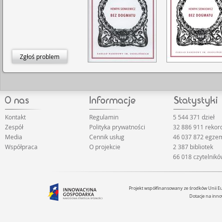
Zgłoś problem
Kontakt
Regulamin
5 544 371 dzieł
Zespół
Polityka prywatności
32 886 911 reko
Media
Cennik usług
46 037 872 egze
Współpraca
O projekcie
2 387 bibliotek
66 018 czytelnik
Projekt współfinansowany ze środków Unii 
Dotacje na inno