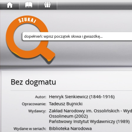
Wyszukaj w serwisie
Bez dogmatu
Henryk Sienkiewicz
(
1846
-
1916
)
Autor:
Tadeusz Bujnicki
Opracowanie:
Zakład Narodowy im. Ossolińskich - Wy
Wydawcy:
Ossolineum
(2002)
Państwowy Instytut Wydawniczy
(1989)
Biblioteka Narodowa
Wydane w seriach: