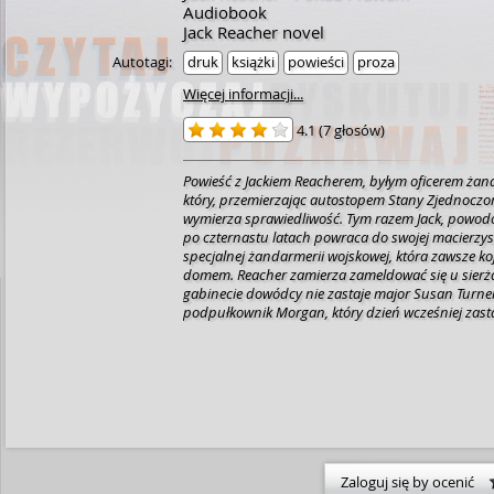
Audiobook
Jack Reacher novel
Autotagi:
druk
książki
powieści
proza
Więcej informacji...
4.1
(
7 głosów
)
Powieść z Jackiem Reacherem, byłym oficerem żan
który, przemierzając autostopem Stany Zjednoczo
wymierza sprawiedliwość. Tym razem Jack, powo
po czternastu latach powraca do swojej macierzyst
specjalnej żandarmerii wojskowej, która zawsze ko
domem. Reacher zamierza zameldować się u sierża
gabinecie dowódcy nie zastaje major Susan Turner
podpułkownik Morgan, który dzień wcześniej zastą
stanowisku. Mężczyzna ma dla Jacka same złe wia
nich jest gorsza od poprzedniej. Okazuje się, że był
żandarmerii wpadł w prawdziwe kłopoty. Od Mor
dowiaduje się, że wytoczono mu sprawę karną o p
śmiertelnym szesnastoletniego cywila, wniesiono 
pozew o ojcostwo, a także – tego spodziewał się n
odpowiednich przepisów nadal podlega obowiązk
oznacza, że podpułkownik może powołać go z po
wojskowej. Jack zachowuje swój stopień, lecz nie 
Zaloguj się by ocenić