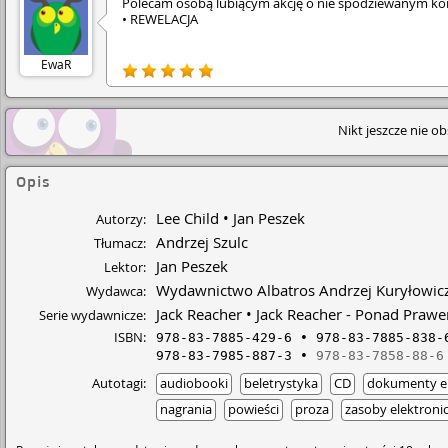
Polecam osobą lubiącym akcję o nie spodziewanym ko
• REWELACJA
EwaR
Nikt jeszcze nie o
Opis
Lee Child
Jan Peszek
Autorzy:
Andrzej Szulc
Tłumacz:
Jan Peszek
Lektor:
Wydawnictwo Albatros Andrzej Kuryłowic
Wydawca:
Jack Reacher
Jack Reacher - Ponad Praw
Serie wydawnicze:
ISBN:
978-83-7885-429-6
978-83-7885-838-
978-83-7985-887-3
978-83-7858-88-6
Autotagi:
audiobooki
beletrystyka
CD
dokumenty el
nagrania
powieści
proza
zasoby elektroni