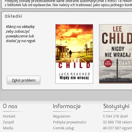
Powyżej zostały przedstawione dane zebrane automatycznie z treści 18 rekor
z bibliotek lub od wydawców. Nie należy ich traktować jako opisu jednego ko
Okładki
Kliknij na okładkę
żeby zobaczyć
powiększenie lub
dodać ją na regał.
Zgłoś problem
Kontakt
Regulamin
5 544 378 dzieł
Zespół
Polityka prywatności
32 886 758 reko
Media
Cennik usług
46 037 687 egze