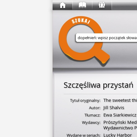
Wyszukaj w serwisie
Szczęśliwa przystań
The sweetest th
Tytuł oryginalny:
Jill Shalvis
Autor:
Ewa Siarkiewicz
Tłumacz:
Prószyński Med
Wydawcy:
Wydawnictwo Pr
Lucky Harbor
Wydane w seriach: