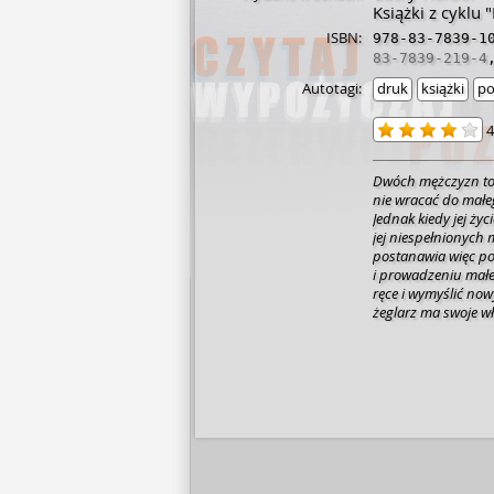
Książki z cyklu
ISBN:
978-83-7839-1
83-7839-219-4
Autotagi:
druk
książki
po
4
Dwóch mężczyzn to 
nie wracać do małe
Jednak kiedy jej życ
jej niespełnionych 
postanawia więc p
i prowadzeniu małe
ręce i wymyślić now
żeglarz ma swoje wł
A kiedy jej były mąż
tłum, nad którym T
na jaw jej najgłębsz
przeszłości i odkry
szczęście, odnajdzi
słodka, zabawna i 