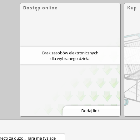
Dostęp online
Kup
Brak zasobów elektronicznych
dla wybranego dzieła.
Dodaj link
go za dużo... Tara ma tysiące