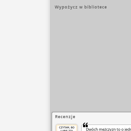
Wypożycz w bibliotece
Recenzje
Dwóch mężczyzn to o jedne