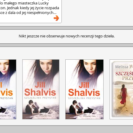
do małego miasteczka Lucky
n. Jednak kiedy jej życie rozpada
sce z dala od jej niespełnionych
zie dobre. Tara postanawia więc
om w renowacji, otwarciu i
lu. Wreszcie może wziąć sprawy
 nowy plan na życie. Lecz pewien
Nikt jeszcze nie obserwuje nowych recenzji tego dzieła.
rz ma swoje własne plany, w
ohaterką. A kiedy jej były mąż
 okaże się, że troje to tłum, nad
li – zwłaszcza gdy nagle wychodzi
t. Teraz Tara musi stawić czoło
ć, czego tak naprawdę chce. Jeśli
dnajdzie wszystko, czego pragnie