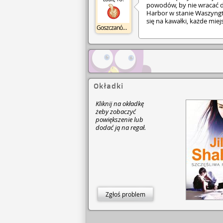
powodów, by nie wracać 
Harbor w stanie Waszyngto
się na kawałki, każde miej
Goszczanów GBP
marzeń i byłego męża będ
pomóc swoim dwóm siostr
prowadzeniu małego hote
we własne ręce i wymyślić
opalony, zielonooki żegla
których Tara jest główną b
zechce ją ponownie zdobyć,
którym Tara nie ma kontro
Okładki
na jaw jej najgłębszy sekre
swojej przeszłości i odkry
Kliknij na okładkę
będzie miała szczęście, o
żeby zobaczyć
jej serce.
powiększenie lub
dodać ją na regał.
Zgłoś problem