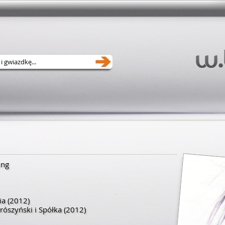
ing
ia
(2012)
ószyński i Spółka
(2012)