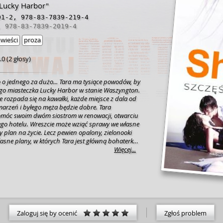
 "Lucky Harbor"
01-2
,
978-83-7839-219-4
,
978-83-7839-2019-4
wieści
proza
.0
(
2 głosy
)
o jednego za dużo... Tara ma tysiące powodów, by
go miasteczka Lucky Harbor w stanie Waszyngton.
ie rozpada się na kawałki, każde miejsce z dala od
marzeń i byłego męża będzie dobre. Tara
omóc swoim dwóm siostrom w renowacji, otwarciu
go hotelu. Wreszcie może wziąć sprawy we własne
y plan na życie. Lecz pewien opalony, zielonooki
asne plany, w których Tara jest główną bohaterką.
 zechce ją ponownie zdobyć, okaże się, że troje to
Więcej...
ara nie ma kontroli zwłaszcza gdy nagle wychodzi
y sekret. Teraz Tara musi stawić czoło swojej
ć, czego tak naprawdę chce. Jeśli będzie miała
e wszystko, czego pragnie jej serce. Podniecająca,
romantyczna powieść. Czysta przyjemność!
Zaloguj się by ocenić
Zgłoś problem