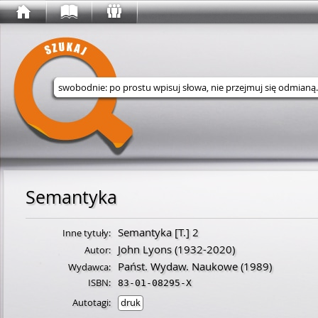
Wyszukaj w serwisie
Semantyka
Semantyka [T.] 2
Inne tytuły:
John Lyons
(
1932
-
2020
)
Autor:
Państ. Wydaw. Naukowe
(1989)
Wydawca:
ISBN:
83-01-08295-X
Autotagi:
druk