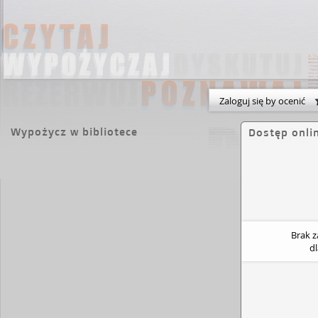
Zaloguj się by ocenić
Wypożycz w bibliotece
Dostęp onli
Brak 
d