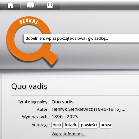
Wyszukaj w serwisie
Quo vadis
Quo vadis
Tytuł oryginalny:
Henryk Sienkiewicz
(
1846
-
1916
)
...
Autor:
1896 - 2023
Wyd. w latach:
Autotagi:
druk
książki
powieści
proza
Więcej informacji...