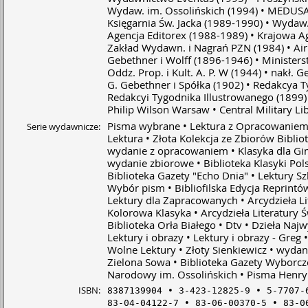
Wydaw. im. Ossolińskich
(1994)
MEDUSA
Księgarnia Św. Jacka
(1989-1990)
Wydaw.
Agencja Editorex
(1988-1989)
Krajowa A
Zakład Wydawn. i Nagrań PZN
(1984)
Ai
Gebethner i Wolff
(1896-1946)
Ministers
Oddz. Prop. i Kult. A. P. W
(1944)
nakł. G
G. Gebethner i Spółka
(1902)
Redakcya T
Redakcyi Tygodnika Illustrowanego
(1899)
Philip Wilson Warsaw
Central Military Li
Pisma wybrane
Lektura z Opracowanie
Serie wydawnicze:
Lektura
Złota Kolekcja ze Zbiorów Bibli
wydanie z opracowaniem
Klasyka dla G
wydanie zbiorowe
Biblioteka Klasyki Pols
Biblioteka Gazety "Echo Dnia"
Lektury Sz
Wybór pism
Bibliofilska Edycja Reprintó
Lektury dla Zapracowanych
Arcydzieła L
Kolorowa Klasyka
Arcydzieła Literatury 
Biblioteka Orła Białego
Dtv
Dzieła Najw
Lektury i obrazy
Lektury i obrazy - Greg
Wolne Lektury
Złoty Sienkiewicz
wydan
Zielona Sowa
Biblioteka Gazety Wyborcze
Narodowy im. Ossolińskich
Pisma Henry
ISBN:
8387139904
3-423-12825-9
5-7707-
83-04-04122-7
83-06-00370-5
83-0