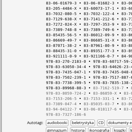
83-06-01679-3
83-06-01682-3
83-0
83-205-4484-X
83-60073-17-1
83-6
83-7032-080-5
83-7032-122-4
83-7
83-7129-638-X
83-7141-212-6
83-7
83-7272-024-X
83-7297-353-9
83-7
83-7389-748-8
83-7389-749-6
83-7
83-85435-56-5
83-86012-09-9
83-8
83-86669-49-7
83-86685-31-X
83-8
83-87071-38-2
83-87961-80-9
83-8
83-88435-31-0
83-89351-77-3
83-8
83-921111-0-9
83-921166-0-7
84-9
978-83-270-2183-0
978-83-60717-59-
978-83-63050-34-4
978-83-64626-23-
978-83-7435-047-1
978-83-7435-048-
978-83-7502-239-1
978-83-7517-887-
978-83-7738-399-5
978-83-7835-138-
978-83-89968-88-3
83-7162-519-7
978-83-8059-724-2
83-86859-X
83-
83-7153-206-5
83-7153-331-1
83-7
83-7389-047-4
83-85035-03-7
83-8
83-94-04122-7
83-06-018117-6
83-
978-83-7327-186-6
Autotagi:
audiobooki
beletrystyka
CD
dokumenty el
gimnazjum
historia
ikonografia
książki
l