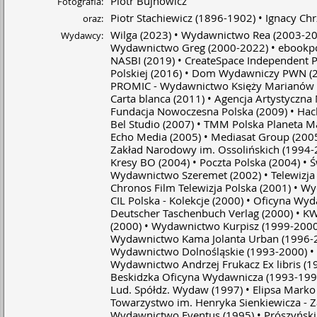
Piotr Bujnowicz
Fotografia:
Piotr Stachiewicz
(1896-1902)
Ignacy Ch
oraz:
Wilga
(2023)
Wydawnictwo Rea
(2003-20
Wydawcy:
Wydawnictwo Greg
(2000-2022)
ebookpo
NASBI
(2019)
CreateSpace Independent P
Polskiej
(2016)
Dom Wydawniczy PWN
(
PROMIC - Wydawnictwo Księży Marianów
Carta blanca
(2011)
Agencja Artystyczna
Fundacja Nowoczesna Polska
(2009)
Hac
Bel Studio
(2007)
TMM Polska Planeta M
Echo Media
(2005)
Mediasat Group
(200
Zakład Narodowy im. Ossolińskich
(1994-
Kresy BO
(2004)
Poczta Polska
(2004)
Ś
Wydawnictwo Szeremet
(2002)
Telewizja
Chronos Film Telewizja Polska
(2001)
Wy
CIL Polska - Kolekcje
(2000)
Oficyna Wyd
Deutscher Taschenbuch Verlag
(2000)
K
(2000)
Wydawnictwo Kurpisz
(1999-2000
Wydawnictwo Kama Jolanta Urban
(1996-
Wydawnictwo Dolnośląskie
(1993-2000)
Wydawnictwo Andrzej Frukacz Ex libris
(1
Beskidzka Oficyna Wydawnicza
(1993-199
Lud. Spółdz. Wydaw
(1997)
Elipsa Marko
Towarzystwo im. Henryka Sienkiewicza - 
Wydawnictwo Eventus
(1995)
Prószyńsk