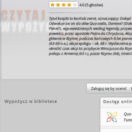
4.0
(
5 głosów
)
Tytuł książki to łaciński zwrot, oznaczający: Dokąd 
Odwołuje się on do słów Quo vadis, Domine? (Doką
Panie?), wypowiedzianych według legendy, przywo
powieści, przez apostoła Piotra do Chrystusa. Akcj
głównie w Rzymie, podczas końcowych 6 lat pan
(63-69 n.e.), akcja epilogu – ok. 68 r. Wydarzenia 
określić czas akcji to: przybycie Winicjusza do R
pokoju z Armenią (63 r.), pożar Rzymu (64), śmier
(66), śmierć Nerona (68). Rzym był wówczas mias
wielonarodowościowym, bardzo zróżnicowanym.
wątkiem powieści jest miłość Winicjusza i Ligii. Nal
dwóch odrębnych światów: Winicjusz jest patrycj
rzymskim, Ligia zakładniczką pochodzącą z barba
plemienia Ligów, a także chrześcijanką. Wątek mił
liczne zwroty akcji: ucieczkę Ligii, jej poszukiwania
Zaloguj się by ocenić
Winicjusza, próbę porwania, przemianę Winicjusza
przez niego chrztu, wreszcie uwięzienie i cudowne 
Wypożycz w bibliotece
Dostęp onli
(https://pl.wikipedia.org/wiki/Quo_vadis)
Quo Vadi
of the Time of Nero, commonly known as Quo Vadis,
novel written by Henryk Sienkiewicz in Polish. „Q
Quo 
is Latin for „Where are you going, Lord?” and allud
Fund
apocryphal Acts of Peter, in which Peter flees Rom
meets Jesus and asks him why he is going to Rome.