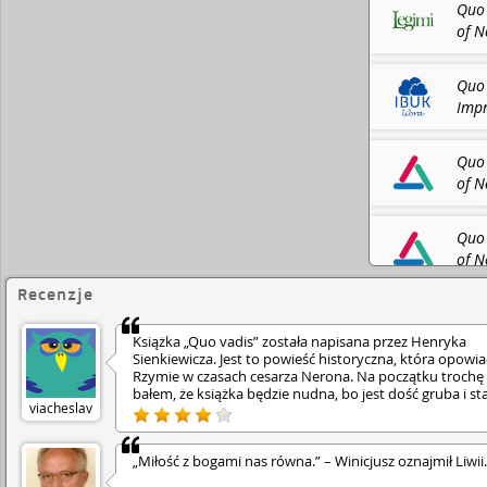
am going back to be crucified again”, which make
Quo 
to Rome and accept martyrdom. The novel Quo Vadi
of N
love that develops between a young Christian woma
KtoC
Lygia), and Marcus Vinicius, a Roman patrician. It 
the city of Rome under the rule of emperor Nero 
Quo 
(https://en.wikipedia.org/wiki/Quo_Vadis_(novel)
Impr
Quo 
of N
Armo
Quo 
of N
Jere
Recenzje
eboo
Książka „Quo vadis” została napisana przez Henryka
Sienkiewicza. Jest to powieść historyczna, która opowi
Rzymie w czasach cesarza Nerona. Na początku trochę 
bałem, że książka będzie nudna, bo jest dość gruba i sta
viacheslav
ale okazało się, że historia jest naprawdę ciekawa. •
Głównym bohaterem jest Marek Winicjusz – rzymski
patrycjusz i żołnierz. Spotyka Ligię – dziewczynę z
„Miłość z bogami nas równa.” – Winicjusz oznajmił Liwii.
chrześcijańskiej rodziny i zakochuje się w niej. Problem 
taki, że on nie rozumie jej wiary, ani dlaczego nie chce b