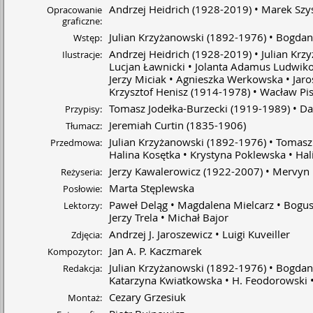
dużo rzeczy zapamiętałem i pewnie kiedyś przeczytam 
Andrzej Heidrich
(1928-2019)
Marek Szy
Opracowanie
jeszcze raz, jak będę starszy. Polecam ją osobom, które
graficzne:
lubią historię i chcą przeczytać coś poważniejszego. • N
Julian Krzyżanowski
(1892-1976)
Bogdan
Wstęp:
była idealna, ale i tak daję 8 na 10. Minus jeden punkt z
trudny język i minus jeden za długość – momentami
Andrzej Heidrich
(1928-2019)
Julian Krz
Ilustracje:
miałem wrażenie, że czytam bardzo długo, a jeszcze du
Lucjan Ławnicki
Jolanta Adamus Ludwik
zostało. Ale ogólnie książka była naprawdę dobra.
Jerzy Miciak
Agnieszka Werkowska
Jar
Krzysztof Henisz
(1914-1978)
Wacław Pis
Tomasz Jodełka-Burzecki
(1919-1989)
Da
Przypisy:
Jeremiah Curtin
(1835-1906)
Tłumacz:
Julian Krzyżanowski
(1892-1976)
Tomasz 
Przedmowa:
Halina Kosętka
Krystyna Poklewska
Hal
Jerzy Kawalerowicz
(1922-2007)
Mervyn 
Reżyseria:
Marta Stęplewska
Posłowie:
Paweł Deląg
Magdalena Mielcarz
Bogus
Lektorzy:
Jerzy Trela
Michał Bajor
Andrzej J. Jaroszewicz
Luigi Kuveiller
Zdjęcia:
Jan A. P. Kaczmarek
Kompozytor:
Julian Krzyżanowski
(1892-1976)
Bogdan
Redakcja:
Katarzyna Kwiatkowska
H. Feodorowski
Cezary Grzesiuk
Montaż: