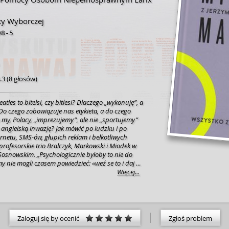
ty Wyborczej
08-5
.3
(
8 głosów
)
tles to bitelsi, czy bitlesi? Dlaczego „wykonuję”, a
Do czego zobowiązuje nas etykieta, a do czego
 my, Polacy, „imprezujemy”, ale nie „sportujemy”
nwazję? Jak mówić po ludzku i po
rnetu, SMS-ów, głupich reklam i bełkotliwych
rofesorskie trio Bralczyk, Markowski i Miodek w
Sosnowskim. „Psychologicznie byłoby to nie do
y nie mogli czasem powiedzieć: «weź se to i daj mi
dek „Czy wulgaryzmy to błędy językowe? Nie, chyba
Więcej...
a" napisze przez o z kreską. Wówczas jest to błąd
yzmy to błędy kulturowe” – Jerzy Bralczyk „Język
zystkim przesadzamy. Nie można już się czymś
żna mieć zainteresowań, tylko pasję trzeba mieć.
ś niepokoić, tylko od razu nas to bulwersuje” –
Zaloguj się by ocenić
Zgłoś problem