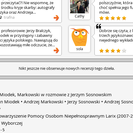
ie przeczytać?! Nie wspomnę, że
polszczyźnie, któr
 środku kryje skarby: autografy
choć spełnia jego f
czyka oraz Andrzeja
mówi.
Cathy
j powód do dumy, ale oczywiście
trafna
2
 tego wspaniałego, długiego
wodem do zadowolenia. To książka
 profesorowie: Jerzy Bralczyk,
Dobrze się czyta, 
zyk polski, są wrażliwe na
iodek w przystępny i zabawny
trzech językoznawc
acają szczególną uwagę na to,
ci języka polskiego. Nawiązują do
niejednego wykład
rawnie w języku polskim. Myślę
pozostawiają miłe odczucie, że
ych nic takiego w naszym języku
sola
a bynajmniej poprawność, powinni
tę książkę bowiem tak lekko. Mam
myślenie o języku ojczystym.
trój bojowo-obronny. Po tej
Nikt jeszcze nie obserwuje nowych recenzji tego dzieła.
użytkownik naszego języka, nie
ie rażących błędów. • Poza tym
awostek, być może nawet tajemnic
mieliśmy pojęcia, albo nie
stu uwagi. Naprawdę miło jest je
iająca sekrety użytkowania języka
, Miodek, Markowski w rozmowie z Jerzym Sosnowskim
cy i piękna. • Nie należy jednak
an Miodek
Andrzej Markowski
Jerzy Sosnowski
Andrzej Sosn
patosu, w który przed chwilą
rawdę prosta, lekka jak piórko
y
ch kolegów-językoznawców o
owarzyszenie Pomocy Osobom Niepełnosprawnym Larix
(2007-2
agę na błędy jakie popełniamy,
yk z przymrużeniem oka, aby nie
y Wyborczej
rój jak przed egzaminem. Język
-5
obilizuje do ciągłego jego