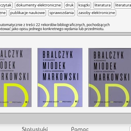
siążka wręcz woła: nie bój się
czytak
dokumenty elektroniczne
druk
książki
literatura
literatu
twieraj się na jego ścieżki, które
czne
publikacje naukowe
sprawozdania
zasoby elektroniczne
utomatycznie z treści 22 rekordów bibliograficznych, pochodzących
raktować jako opisu jednego konkretnego wydania lub przedmiotu.