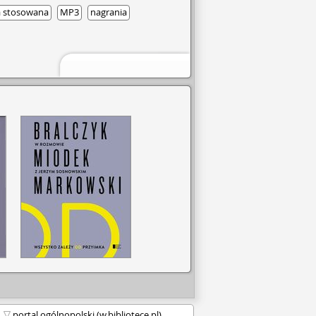
ra stosowana
MP3
nagrania