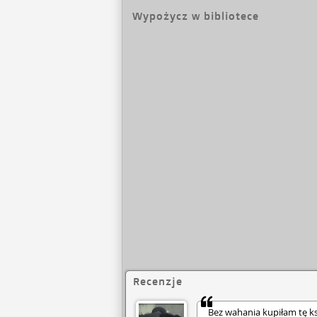
Wypożycz w bibliotece
Recenzje
Bez wahania kupiłam tę ks