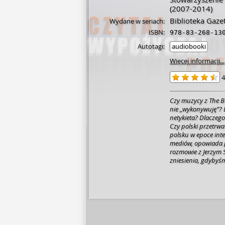
(2007-2014)
Biblioteka Gaze
Wydane w seriach:
ISBN:
978-83-268-13
Autotagi:
audiobooki
Więcej informacji...
4
Czy muzycy z The Bea
nie „wykonywuję”? 
netykieta? Dlaczego
Czy polski przetrwa angielską i
polsku w epoce inte
mediów, opowiada p
rozmowie z Jerzym 
zniesienia, gdybyśm
spokój!»” – Jan Mio
że ktoś wyraz na "k
ortograficzny. Wulgar
ma gorączkę. Ze ws
interesować, nie mo
Nie możemy się czym
Andrzej Markowski