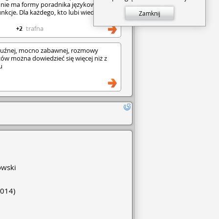
a nie ma formy poradnika językowego,
unkcje. Dla każdego, kto lubi wiedzieć, co
Zamknij
trafna
+2
z luźnej, mocno zabawnej, rozmowy
ów można dowiedzieć się więcej niż z
u
owski
014)