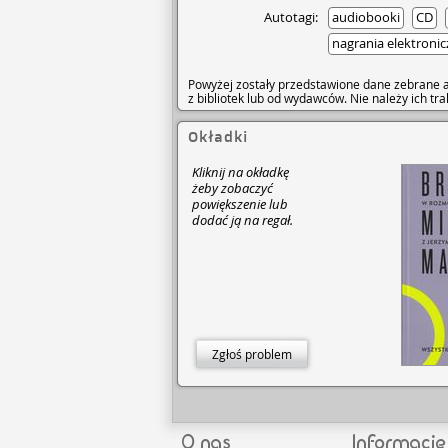
odkrywania i zgłębiania. K
Autotagi:
audiobooki
CD
języka polskiego, a wręcz o
ciągle wytłacza.
nagrania elektroni
Powyżej zostały przedstawione dane zebrane a
z bibliotek lub od wydawców. Nie należy ich t
Okładki
Kliknij na okładkę
żeby zobaczyć
powiększenie lub
dodać ją na regał.
Zgłoś problem