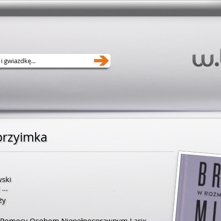
przyimka
ski
...
ży
e Pomocy Osobom Niepełnosprawnym Larix