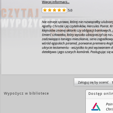
Więcej informacji...
5.0
Nie istnieje sprawa, której nie rozwiązałby ulubio
Agathy Christie i jej czytelników, Hercules Poirot. K
klejnotów znanej aktorki czy obligacji bankowych,
śmierć człowieka, który wysoko ubezpieczył się na 
zadziwiająco taniego mieszkania, seria zagadko
wśród egipskich piramid, porwanie premiera Angli
ukrycie testamentu - wszystko to jest wyzwaniem 
detektywa i jego szarych komórek. Posługując się w
rozszyfrowuje wszelkie tajemnice, odnajduje zagin
przedmioty i ludzi, winnch oddaje w ręce sprawied
czasem chwałę pozostawiając innym i kryjąc się w c
wierny przyjaciel i kronikarz kapitan Hastings ni
jednak zapomnieć, dzięki czyjemu umysłowi praw
jaw.
Zaloguj się by ocenić
Wypożycz w bibliotece
Dostęp onli
Poir
Chri