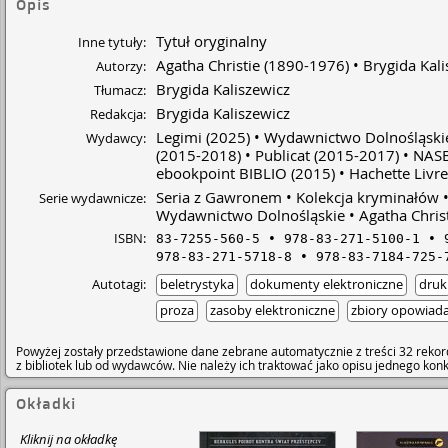
Opis
Tytuł oryginalny
Inne tytuły:
Agatha Christie
(1890-1976)
Brygida Kali
Autorzy:
Brygida Kaliszewicz
Tłumacz:
Brygida Kaliszewicz
Redakcja:
Legimi
(2025)
Wydawnictwo Dolnośląski
Wydawcy:
(2015-2018)
Publicat
(2015-2017)
NASB
ebookpoint BIBLIO
(2015)
Hachette Livre
Seria z Gawronem
Kolekcja kryminałów
Serie wydawnicze:
Wydawnictwo Dolnośląskie
Agatha Chris
ISBN:
83-7255-560-5
978-83-271-5100-1
978-83-271-5718-8
978-83-7184-725-
Autotagi:
beletrystyka
dokumenty elektroniczne
druk
proza
zasoby elektroniczne
zbiory opowiad
Powyżej zostały przedstawione dane zebrane automatycznie z treści 32 rekor
z bibliotek lub od wydawców. Nie należy ich traktować jako opisu jednego ko
Okładki
Kliknij na okładkę