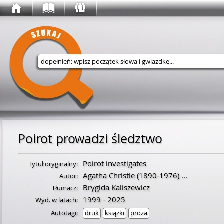
Wyszukaj w serwisie
Poirot prowadzi śledztwo
Poirot investigates
Tytuł oryginalny:
Agatha Christie
(
1890
-
1976
)
...
Autor:
Brygida Kaliszewicz
Tłumacz:
1999 - 2025
Wyd. w latach:
Autotagi:
druk
książki
proza