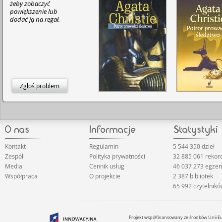
żeby zobaczyć
powiększenie lub
dodać ją na regał.
Zgłoś problem
Kontakt
Regulamin
5 544 350 dzieł
Zespół
Polityka prywatności
32 885 061 reko
Media
Cennik usług
46 037 273 egze
Współpraca
O projekcie
2 387 bibliotek
65 992 czytelnik
Projekt współfinansowany ze środków Unii 