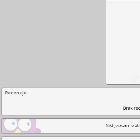
: eb
Recenzje
Brak rec
Nikt jeszcze nie o