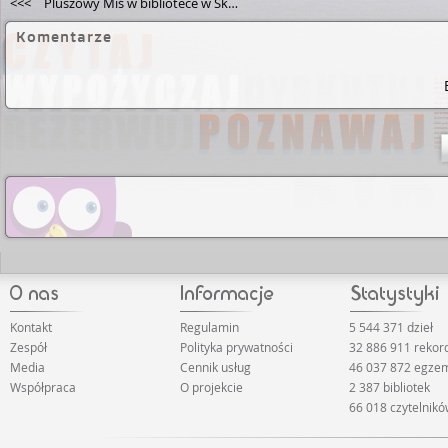
<<<
Pluszowy Miś w bibliotece w Skępem
Komentarze
Kontakt
Regulamin
5 544 371 dzieł
Zespół
Polityka prywatności
32 886 911 reko
Media
Cennik usług
46 037 872 egze
Współpraca
O projekcie
2 387 bibliotek
66 018 czytelnik