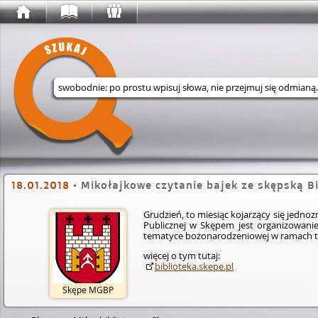
Wyszukaj w serwisie
18.01.2018
•
Mikołajkowe czytanie bajek ze skępską Bi
Grudzień, to miesiąc kojarzący się jedno
Publicznej w Skępem jest organizowani
tematyce bożo­naro­dzen­iowe­j w ramach 
więcej o tym tutaj:
biblioteka.skepe.pl
Skępe MGBP