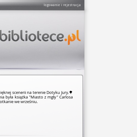
logowanie i rejestracja
knej scenerii na terenie Dotyku Jury.🌳
ia była książka "Miasto z mgły" Carlosa
potkanie we wrześniu.