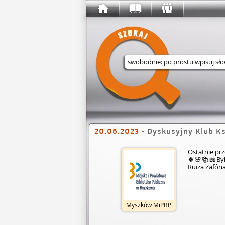
Wyszukaj w serwisie
20.06.2023
•
Dyskusyjny Klub Ks
Ostatnie prz
🍀🌸📚📖Był
Ruiza Zafóna
Myszków MiPBP