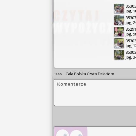
3530392
jpg, 
3530710
jpg, 
3529183
jpg, 
3530358
jpg, 
3530315
jpg, 
<<<
Cała Polska Czyta Dzieciom
Komentarze