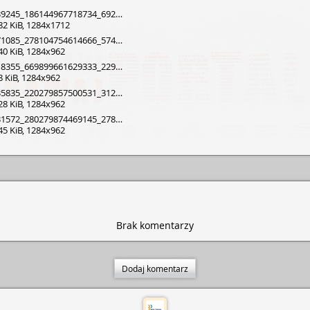
45_186144967718734_6920272356595101029_n
182 KiB, 1284x1712
85_278104754614666_5743377093592746279_n
240 KiB, 1284x962
55_669899661629333_229284935256990869_n
98 KiB, 1284x962
35_220279857500531_3124340901824660937_n
128 KiB, 1284x962
72_280279874469145_2785934898404426155_n
345 KiB, 1284x962
Brak komentarzy
Dodaj komentarz