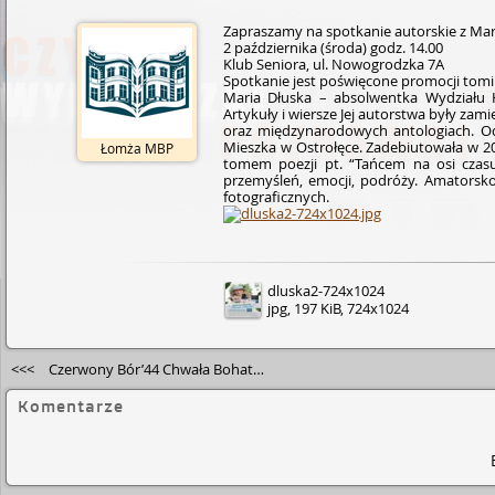
Zapraszamy na spotkanie autorskie z Mar
2 października (środa) godz. 14.00
Klub Seniora, ul. Nowogrodzka 7A
Spotkanie jest poświęcone promocji tomik
Maria Dłuska – absolwentka Wydziału Hi
Artykuły i wiersze Jej autorstwa były z
oraz międ­zyna­rodo­wych­ antologiach.
Mieszka w Ostrołęce. Zadebiutowała w 2
Łomża MBP
tomem poezji pt. “Tańcem na osi czasu
przemyśleń, emocji, podróży. Amatorsko 
fotograficznych.
dluska2-724x1024
jpg, 197 KiB, 724x1024
<<<
Czerwony Bór’44 Chwała Bohaterom! – warsztaty – dzień 2
Komentarze