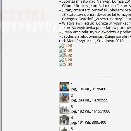
– „Łomża miasto nad Narwią”, Łomża 201
– Gábor Lőrinczy „Łomża i okolice”, Łomż
– „Stary cmentarz łomżyński. Śladami prze
– „Z kształtów cienia : dwieście lat łomż
– Grzegorz Gwizdoń „W sercu Łomży”, Ł
– Władysław Pietruk „Łomża w rysunkach
– „Łomża: wędrówka przez lata w pocztówc
– „Perły architektury województwa podla
– „Ecclesia Smlodoviensis. Dzieje parafi
red. Marii Przytockiej, Śniadowo 2018
1
jpg, 136 KiB, 317x400
2
jpg, 284 KiB, 1470x959
3
jpg, 182 KiB, 1615x1080
4
jpg, 191 KiB, 388x400
5