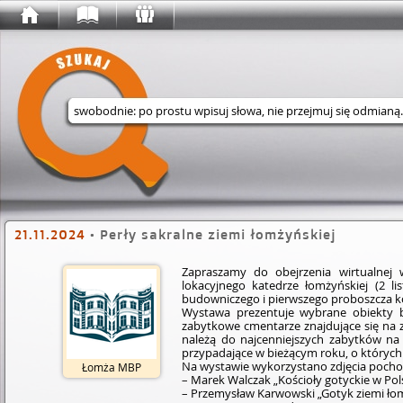
Wyszukaj w serwisie
21.11.2024
•
Perły sakralne ziemi łomżyńskiej
Zapraszamy do obejrzenia wirtualnej 
lokacyjnego katedrze łomżyńskiej (2 li
budowniczego i pierwszego proboszcza ko
Wystawa prezentuje wybrane obiekty b
zabytkowe cmentarze znajdujące się na z
należą do najcenniejszych zabytków na 
przypadające w bieżącym roku, o któryc
Na wystawie wykorzystano zdjęcia pochod
Łomża MBP
– Marek Walczak „Kościoły gotyckie w Pol
– Przemysław Karwowski „Gotyk ziemi ło