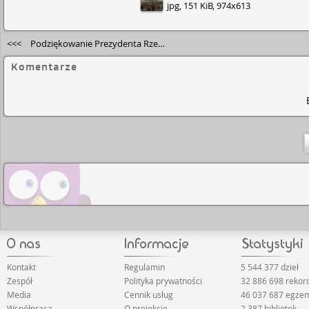
jpg, 151 KiB, 974x613
<<<
Podziękowanie Prezydenta Rzeczpospolitej Polskiej – Narodowe Czytanie 2024
Komentarze
Kontakt
Regulamin
5 544 377 dzieł
Zespół
Polityka prywatności
32 886 698 reko
Media
Cennik usług
46 037 687 egze
Współpraca
O projekcie
2 387 bibliotek